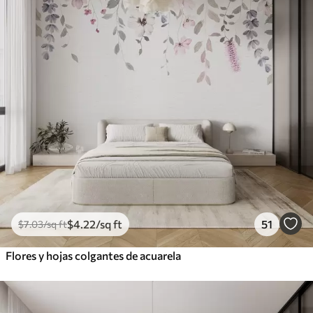
$
4
.22
/sq ft
51
$
7
.03
/sq ft
Flores y hojas colgantes de acuarela