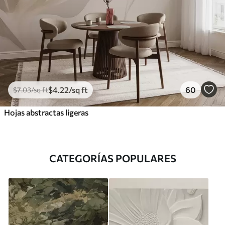
$
4
.22
/sq ft
60
$
7
.03
/sq ft
Hojas abstractas ligeras
CATEGORÍAS POPULARES