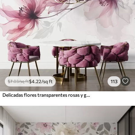
$
4
.22
/sq ft
113
$
7
.03
/sq ft
Delicadas flores transparentes rosas y grises con pétalos suaves y difuminados sobre fondo blanco