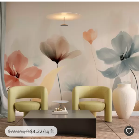
$
4
.22
/sq ft
$
7
.03
/sq ft