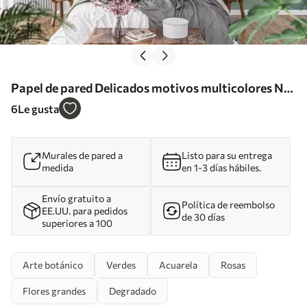
Papel de pared Delicados motivos multicolores Nr.
w02596
6
Le gusta
Murales de pared a
Listo para su entrega
medida
en 1-3 días hábiles.
Envío gratuito a
Política de reembolso
EE.UU. para pedidos
de 30 días
superiores a 100
Arte botánico
Verdes
Acuarela
Rosas
Flores grandes
Degradado