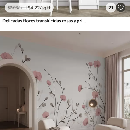
$
4
.22
/sq ft
21
$
7
.03
/sq ft
Delicadas flores translúcidas rosas y grises con pétalos suaves y centros oscuros, sobre un fondo claro