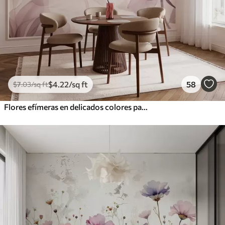
$
4
.22
/sq ft
58
$
7
.03
/sq ft
Flores efímeras en delicados colores pastel