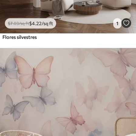
$
4
.22
/sq ft
1
$
7
.03
/sq ft
Flores silvestres