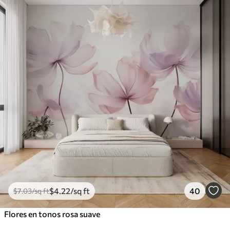
$
4
.22
/sq ft
40
$
7
.03
/sq ft
Flores en tonos rosa suave