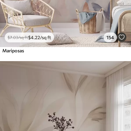
$
4
.22
/sq ft
154
$
7
.03
/sq ft
Mariposas