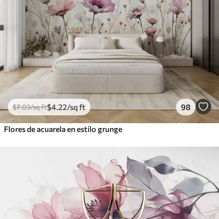
$
4
.22
/sq ft
98
$
7
.03
/sq ft
Flores de acuarela en estilo grunge