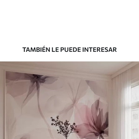
Estándar
7
.03
$
4
.22
/sq ft
Premium
8
.33
$
5
.00
/sq ft
TAMBIÉN LE PUEDE INTERESAR
Peel and Stick
12
.77
$
7
.66
/sq ft