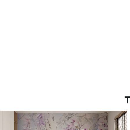
con recubrimiento de barniz
Método de aplicación
Hasta 360 cm de altura: apli
Más de 360 cm de altura: ap
Materiales disponibles
Estándar
Premium
7
.03
8
.33
$
4
.22
/sq ft
$
5
.00
/sq ft
T