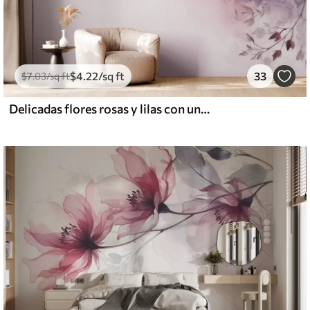
$
4
.22
/sq ft
33
$
7
.03
/sq ft
Delicadas flores rosas y lilas con una mariposa