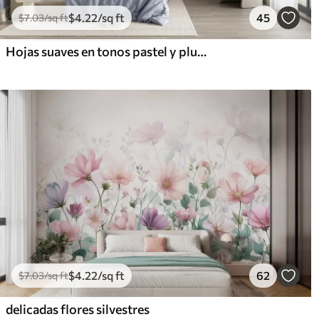
$
4
.22
/sq ft
45
$
7
.03
/sq ft
Hojas suaves en tonos pastel y plumas en tonos rosa, azul y amarillo, estampado abstracto y con textura.
$
4
.22
/sq ft
62
$
7
.03
/sq ft
delicadas flores silvestres