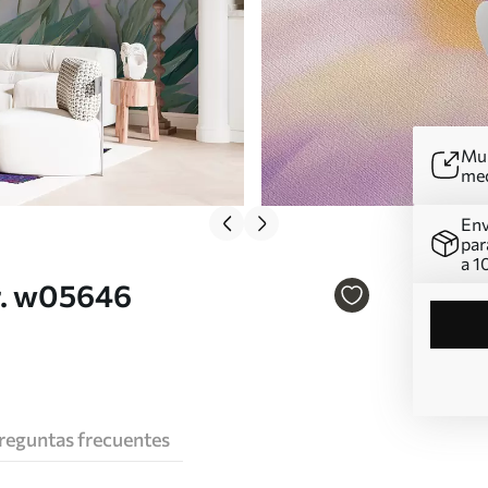
Mur
me
Env
par
a 1
Nr. w05646
reguntas frecuentes