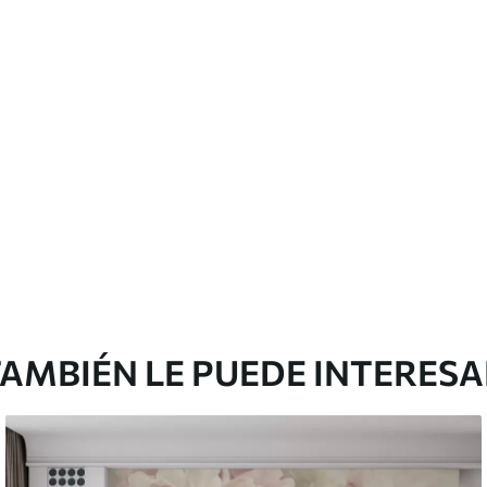
 pueden limpiarse con agua.
cación sin juntas.
licación con solapamiento.
Peel and Stick
12
.77
$
7
.66
/sq ft
AMBIÉN LE PUEDE INTERES