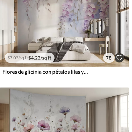
$
4
.22
/sq ft
78
$
7
.03
/sq ft
Flores de glicinia con pétalos lilas y hojas verdes colgando de las ramas, suaves colores pastel, fondo color pastel