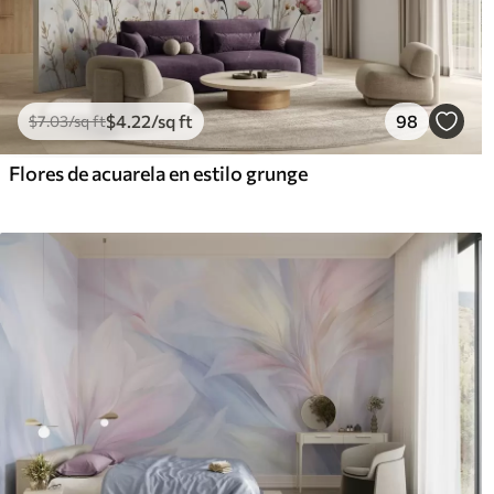
$
4
.22
/sq ft
98
$
7
.03
/sq ft
Flores de acuarela en estilo grunge