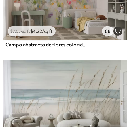
$
4
.22
/sq ft
68
$
7
.03
/sq ft
Campo abstracto de flores coloridas con tallos largos y hojas verdes, texturizado, colores pastel y claros