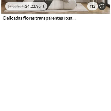
$
4
.22
/sq ft
113
$
7
.03
/sq ft
Delicadas flores transparentes rosas y grises con pétalos suaves y difuminados sobre fondo blanco