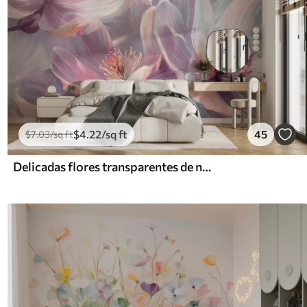
$
4
.22
/sq ft
45
$
7
.03
/sq ft
Delicadas flores transparentes de neón pastel, rosa claro y blanco, con fondo suave y borroso