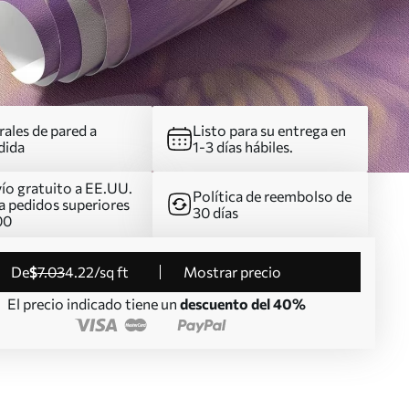
ales de pared a
Listo para su entrega en
dida
1-3 días hábiles.
ío gratuito a EE.UU.
Política de reembolso de
a pedidos superiores
30 días
00
de
$
7
.03
4
.22
/sq ft
Mostrar precio
El precio indicado tiene un
descuento del 40%