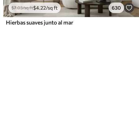
$
4
.22
/sq ft
630
$
7
.03
/sq ft
Hierbas suaves junto al mar