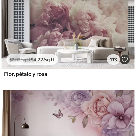
$
4
.22
/sq ft
113
$
7
.03
/sq ft
Flor, pétalo y rosa