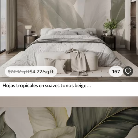
$
4
.22
/sq ft
167
$
7
.03
/sq ft
Hojas tropicales en suaves tonos beige y verde, con efecto acuarela y suaves transiciones de color