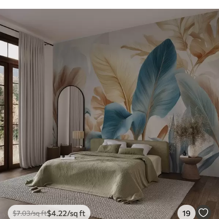
$
4
.22
/sq ft
19
$
7
.03
/sq ft