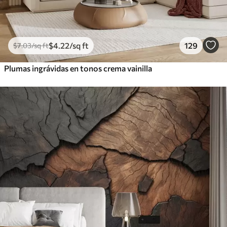
$
4
.22
/sq ft
129
$
7
.03
/sq ft
Plumas ingrávidas en tonos crema vainilla