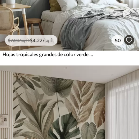
$
4
.22
/sq ft
50
$
7
.03
/sq ft
Hojas tropicales grandes de color verde pálido con tonos suaves y pasteles, obra de arte con textura