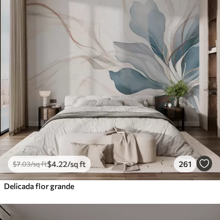
$
4
.22
/sq ft
261
$
7
.03
/sq ft
Delicada flor grande