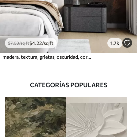
$
4
.22
/sq ft
1.7k
$
7
.03
/sq ft
madera, textura, grietas, oscuridad, corteza, superficie
CATEGORÍAS POPULARES