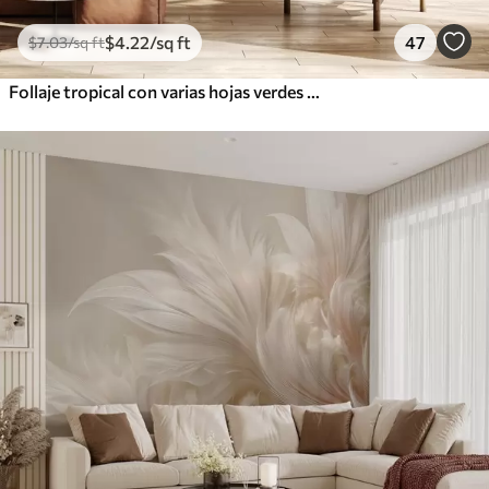
$
4
.22
/sq ft
47
$
7
.03
/sq ft
Follaje tropical con varias hojas verdes grandes, incluidas hojas de plátano, hojas de palmera y otras especies de plantas exóticas