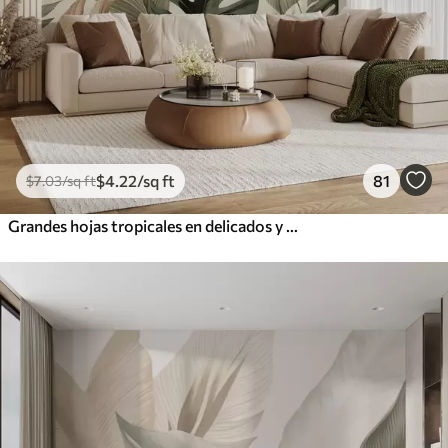
$
4
.22
/sq ft
81
$
7
.03
/sq ft
Grandes hojas tropicales en delicados y sobrios tonos pastel