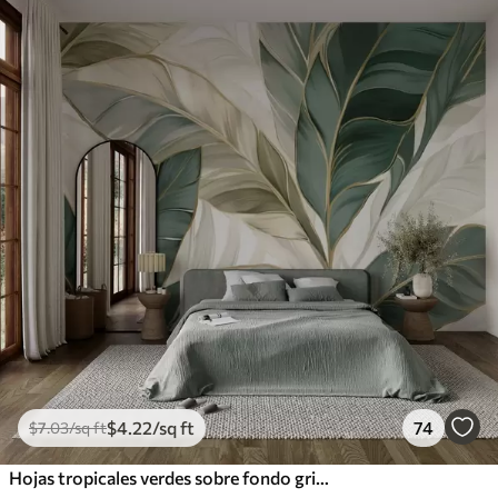
$
4
.22
/sq ft
74
$
7
.03
/sq ft
Hojas tropicales verdes sobre fondo gris y blanco