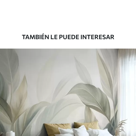
Premium
8
.33
$
5
.00
/sq ft
TAMBIÉN LE PUEDE INTERESAR
Peel and Stick
12
.77
$
7
.66
/sq ft