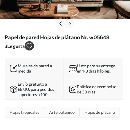
Papel de pared Hojas de plátano Nr. w05648
3
Le gusta
Murales de pared a
Listo para su entrega
medida
en 1-3 días hábiles.
Envío gratuito a
Política de reembolso
EE.UU. para pedidos
de 30 días
superiores a 100
Hojas tropicales
Arte botánico
Hojas de plátano