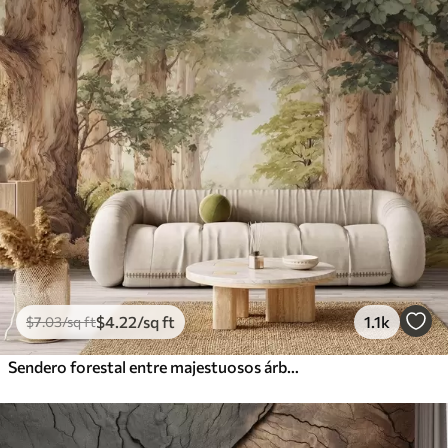
$
4
.22
/sq ft
1.1k
$
7
.03
/sq ft
Sendero forestal entre majestuosos árboles en estilo acuarela