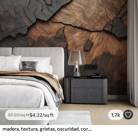
$
4
.22
/sq ft
1.7k
$
7
.03
/sq ft
madera, textura, grietas, oscuridad, corteza, superficie