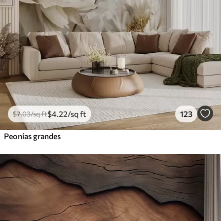
$
4
.22
/sq ft
123
$
7
.03
/sq ft
Peonías grandes