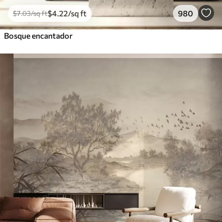
$
4
.22
/sq ft
980
$
7
.03
/sq ft
Bosque encantador