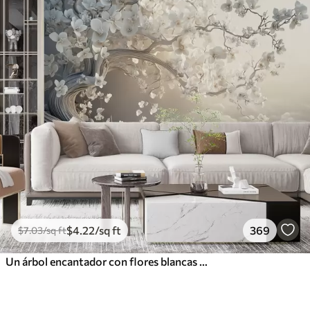
$
4
.22
/sq ft
369
$
7
.03
/sq ft
Un árbol encantador con flores blancas contra el fondo de nubes en un estilo interesante en delicados colores cálidos