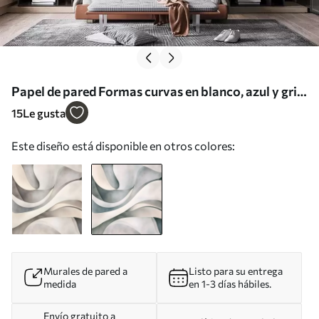
Papel de pared Formas curvas en blanco, azul y gris,
creando un estampado minimalista, moderno y
15
Le gusta
abstracto Nr. w08439v1
Este diseño está disponible en otros colores:
Murales de pared a
Listo para su entrega
medida
en 1-3 días hábiles.
Envío gratuito a