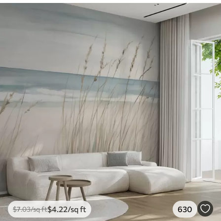
$
4
.22
/sq ft
630
$
7
.03
/sq ft