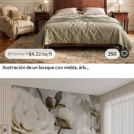
$
4
.22
/sq ft
250
$
7
.03
/sq ft
Ilustración de un bosque con niebla, árboles altos y un sendero.