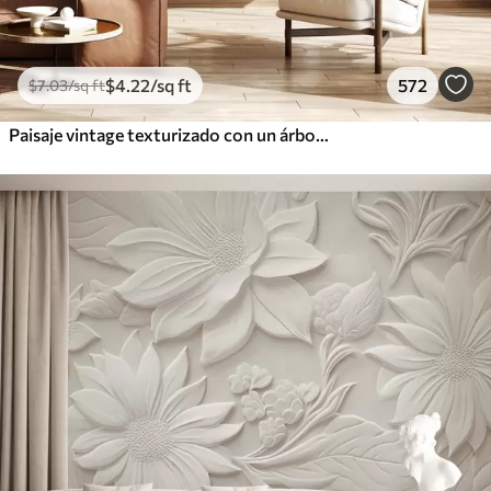
$
4
.22
/sq ft
572
$
7
.03
/sq ft
Paisaje vintage texturizado con un árbol cerca de un río y un cielo nublado, arte de la naturaleza en tonos sepia