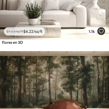
$
4
.22
/sq ft
1.1k
$
7
.03
/sq ft
flores en 3D