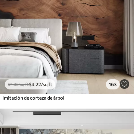
$
4
.22
/sq ft
163
$
7
.03
/sq ft
Imitación de corteza de árbol