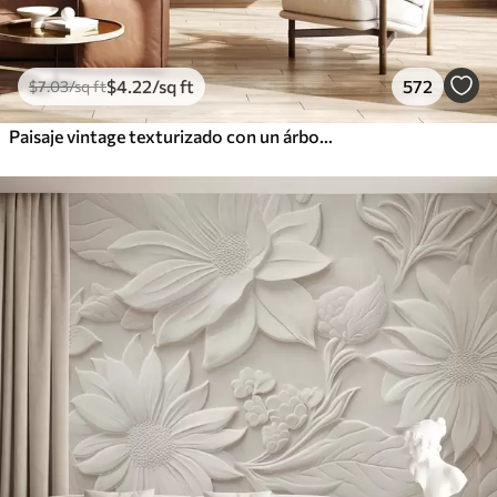
$
4
.22
/sq ft
572
$
7
.03
/sq ft
Paisaje vintage texturizado con un árbol cerca de un río y un cielo nublado, arte de la naturaleza en tonos sepia