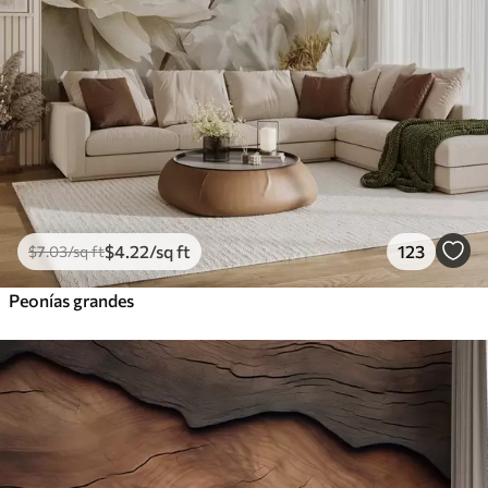
$
4
.22
/sq ft
123
$
7
.03
/sq ft
Peonías grandes