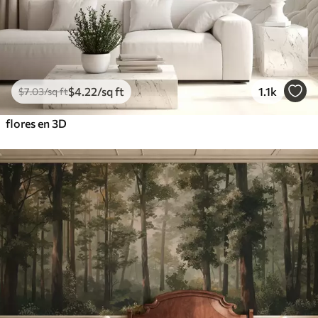
$
4
.22
/sq ft
1.1k
$
7
.03
/sq ft
flores en 3D