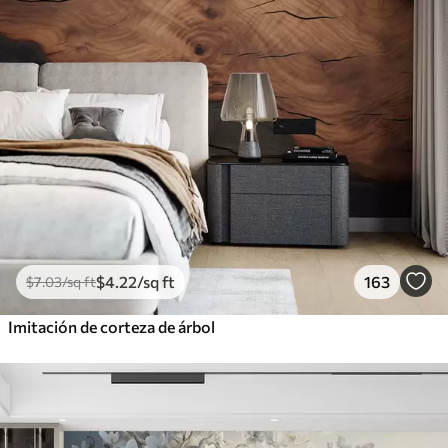
$
4
.22
/sq ft
163
$
7
.03
/sq ft
Imitación de corteza de árbol