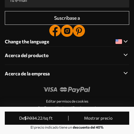
Suscríbase a
Change the language
Acerca del producto
Acerca de la empresa
Editar permisos de cookies
Configuración de notificaciones push
© 2011-2026 Uwalls . Todos los derechos reservados.
de
$
7
.03
4
.22
/sq ft
Mostrar precio
Gestionado por KLW Sp. z o.o. CIF: PL9223057591.
El precio indicado tiene un
descuento del 40%