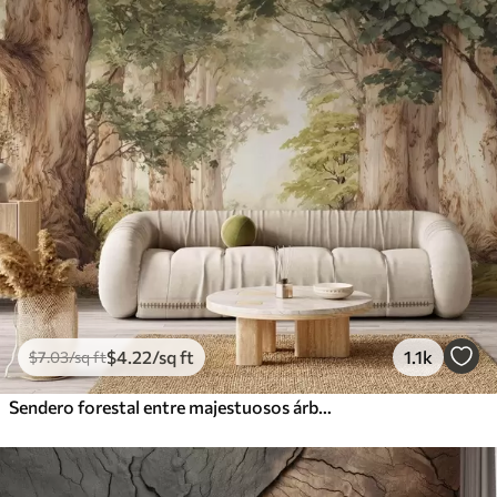
$
4
.22
/sq ft
1.1k
$
7
.03
/sq ft
Sendero forestal entre majestuosos árboles en estilo acuarela