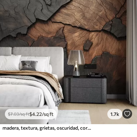
$
4
.22
/sq ft
1.7k
$
7
.03
/sq ft
madera, textura, grietas, oscuridad, corteza, superficie