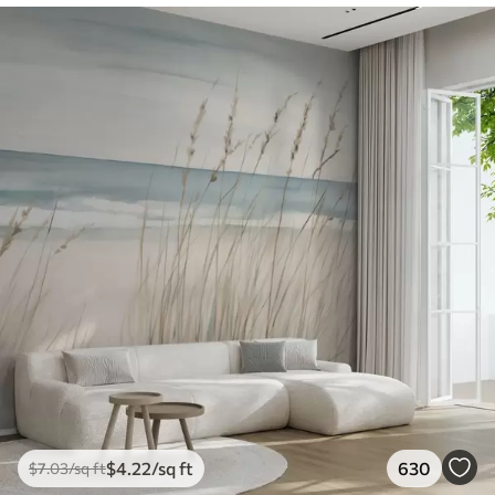
$
4
.22
/sq ft
630
$
7
.03
/sq ft