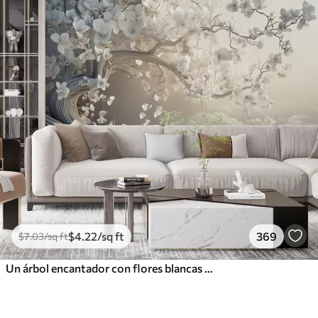
$
4
.22
/sq ft
369
$
7
.03
/sq ft
Un árbol encantador con flores blancas contra el fondo de nubes en un estilo interesante en delicados colores cálidos