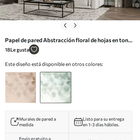
Papel de pared Abstracción floral de hojas en tonos
verdes Nr. w08492v1
18
Le gusta
Este diseño está disponible en otros colores:
Murales de pared a
Listo para su entrega
medida
en 1-3 días hábiles.
Envío gratuito a