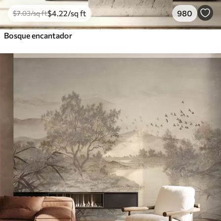
$
4
.22
/sq ft
980
$
7
.03
/sq ft
Bosque encantador