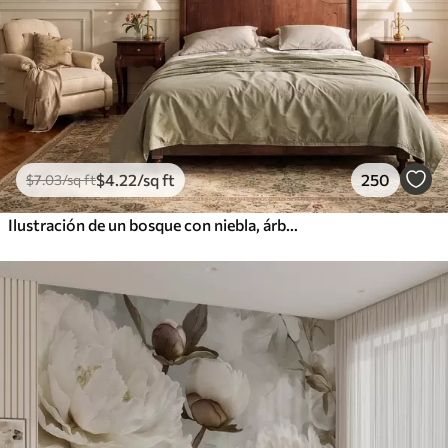
$
4
.22
/sq ft
250
$
7
.03
/sq ft
Ilustración de un bosque con niebla, árboles altos y un sendero.