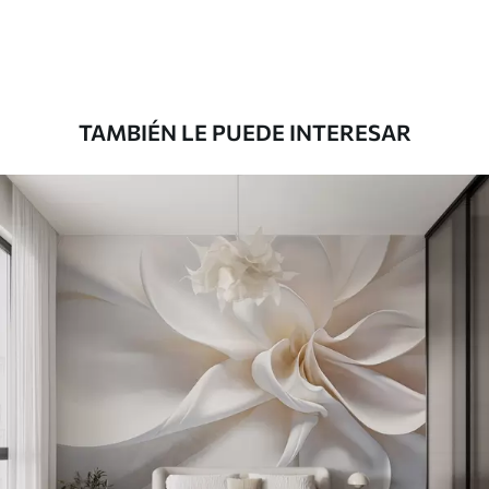
Premium
8
.33
$
5
.00
/sq ft
TAMBIÉN LE PUEDE INTERESAR
Peel and Stick
12
.77
$
7
.66
/sq ft