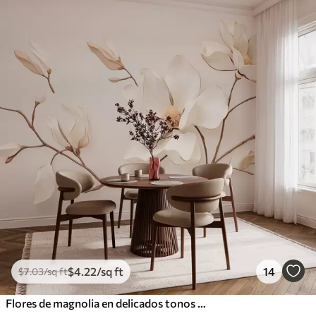
$
4
.22
/sq ft
14
$
7
.03
/sq ft
Flores de magnolia en delicados tonos pastel