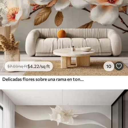
$
4
.22
/sq ft
10
$
7
.03
/sq ft
Delicadas flores sobre una rama en tonos pastel con el centro naranja