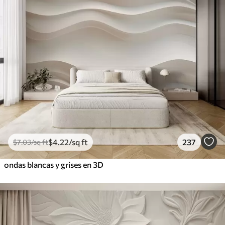
$
4
.22
/sq ft
237
$
7
.03
/sq ft
ondas blancas y grises en 3D