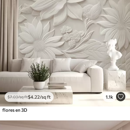
$
4
.22
/sq ft
1.1k
$
7
.03
/sq ft
flores en 3D