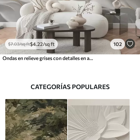
$
4
.22
/sq ft
102
$
7
.03
/sq ft
Ondas en relieve grises con detalles en amarillo
CATEGORÍAS POPULARES