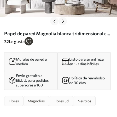
Papel de pared Magnolia blanca tridimensional con
imitación de textura de mármol en relieve. Nr.
32
Le gusta
w09729
Murales de pared a
Listo para su entrega
medida
en 1-3 días hábiles.
Envío gratuito a
Política de reembolso
EE.UU. para pedidos
de 30 días
superiores a 100
Flores
Magnolias
Flores 3d
Neutros