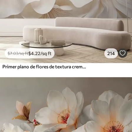
$
4
.22
/sq ft
214
$
7
.03
/sq ft
Primer plano de flores de textura cremosa con pétalos delicados y fluidos, creando un arreglo floral suave, elegante y con textura