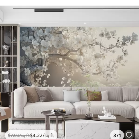
$
4
.22
/sq ft
371
$
7
.03
/sq ft