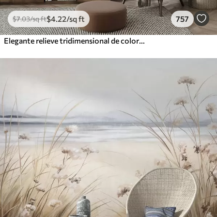
$
4
.22
/sq ft
757
$
7
.03
/sq ft
Elegante relieve tridimensional de color beige de lirios tallados