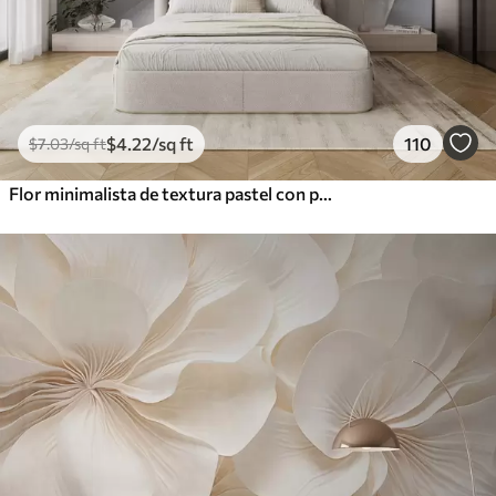
$
4
.22
/sq ft
110
$
7
.03
/sq ft
Flor minimalista de textura pastel con pétalos suaves, ligera y aireada, sobre fondo blanco