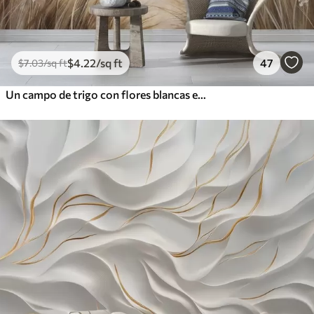
$
4
.22
/sq ft
47
$
7
.03
/sq ft
Un campo de trigo con flores blancas en primer plano, una playa y el océano al fondo, colores pastel neutros apagados