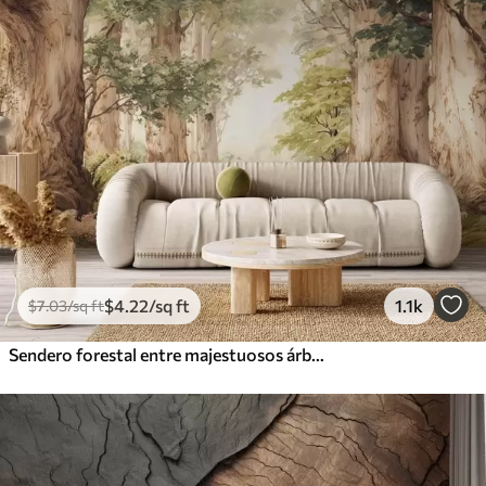
$
4
.22
/sq ft
1.1k
$
7
.03
/sq ft
Sendero forestal entre majestuosos árboles en estilo acuarela