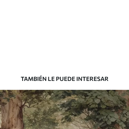
Materiales disponibles
Estándar
7
.03
$
4
.22
/sq ft
Premium
8
.33
$
5
.00
/sq ft
TAMBIÉN LE PUEDE INTERESAR
Peel and Stick
12
.77
$
7
.66
/sq ft