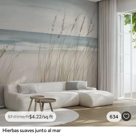
$
4
.22
/sq ft
634
$
7
.03
/sq ft
Hierbas suaves junto al mar