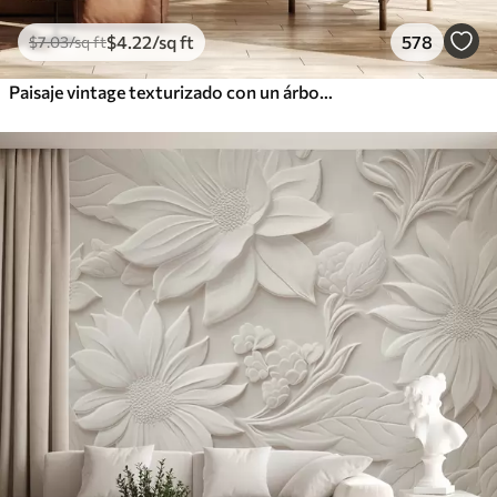
$
4
.22
/sq ft
578
$
7
.03
/sq ft
Paisaje vintage texturizado con un árbol cerca de un río y un cielo nublado, arte de la naturaleza en tonos sepia