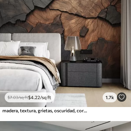
$
4
.22
/sq ft
1.7k
$
7
.03
/sq ft
madera, textura, grietas, oscuridad, corteza, superficie