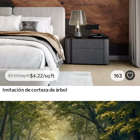
$
4
.22
/sq ft
163
$
7
.03
/sq ft
Imitación de corteza de árbol