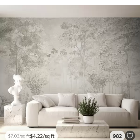
$
4
.22
/sq ft
982
$
7
.03
/sq ft