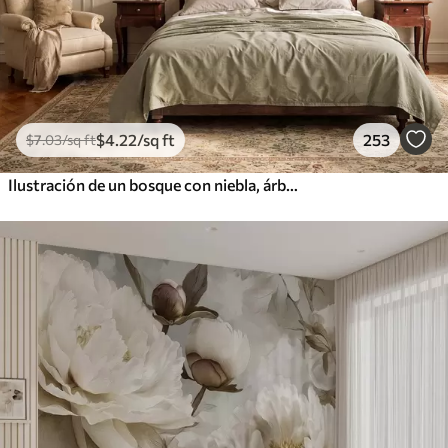
$
4
.22
/sq ft
253
$
7
.03
/sq ft
Ilustración de un bosque con niebla, árboles altos y un sendero.