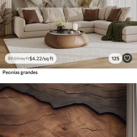
$
4
.22
/sq ft
125
$
7
.03
/sq ft
Peonías grandes