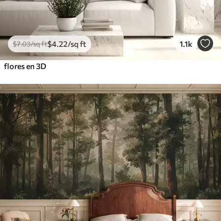
$
4
.22
/sq ft
1.1k
$
7
.03
/sq ft
flores en 3D