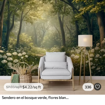
$
4
.22
/sq ft
336
$
7
.03
/sq ft
Sendero en el bosque verde, flores blancas, luz del sol, dibujo estilo acrílico