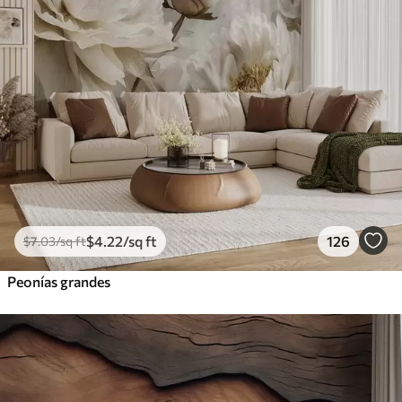
$
4
.22
/sq ft
126
$
7
.03
/sq ft
Peonías grandes