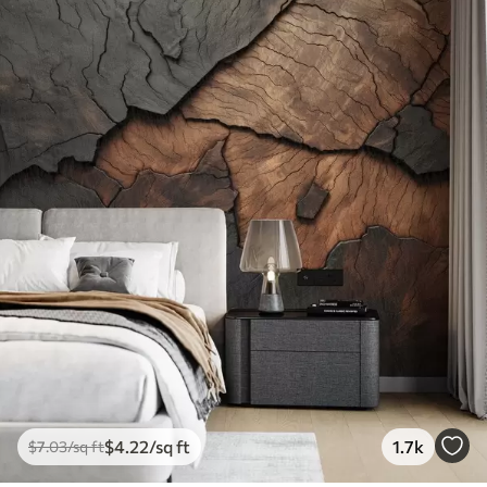
$
4
.22
/sq ft
1.7k
$
7
.03
/sq ft