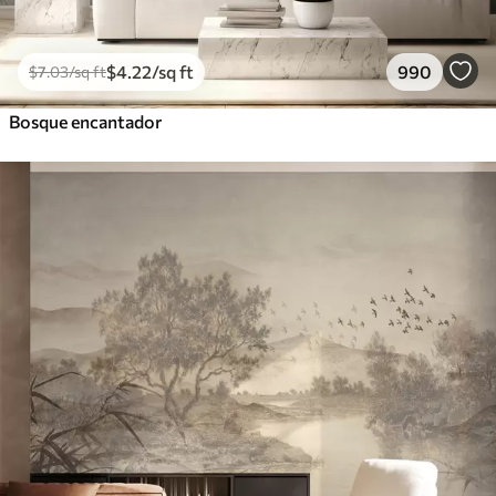
$
4
.22
/sq ft
990
$
7
.03
/sq ft
Bosque encantador