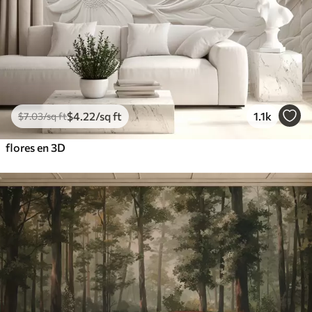
$
4
.22
/sq ft
1.1k
$
7
.03
/sq ft
flores en 3D