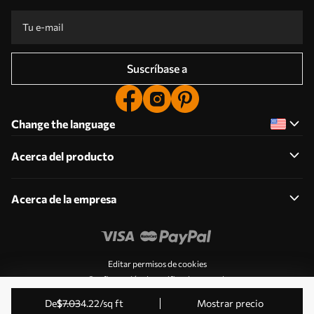
Suscríbase a
Change the language
Acerca del producto
Acerca de la empresa
Editar permisos de cookies
Configuración de notificaciones push
© 2011-2026 Uwalls . Todos los derechos reservados.
de
$
7
.03
4
.22
/sq ft
Mostrar precio
Gestionado por KLW Sp. z o.o. CIF: PL9223057591.