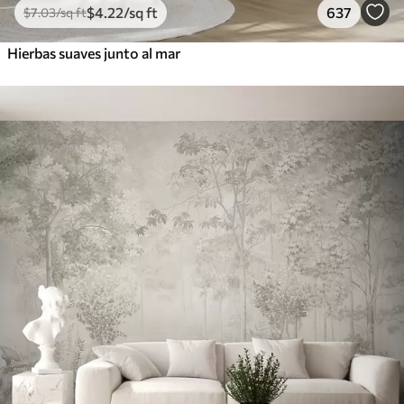
$
4
.22
/sq ft
637
$
7
.03
/sq ft
Hierbas suaves junto al mar