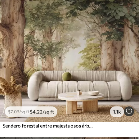
$
4
.22
/sq ft
1.1k
$
7
.03
/sq ft
Sendero forestal entre majestuosos árboles en estilo acuarela