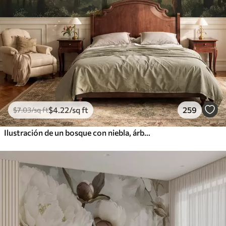
$
4
.22
/sq ft
259
$
7
.03
/sq ft
Ilustración de un bosque con niebla, árboles altos y un sendero.