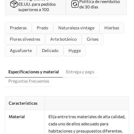
Política de reembolso
EE.UU. para pedidos
de 30 días
superiores a 100
Praderas
Prado
Naturaleza vintage
Hierbas
Flores silvestres
Arte botánico
Grises
Aguafuerte
Delicado
Hygge
Especificaciones y material
Entrega y pago
Preguntas frecuentes
Características
Material
Elija entre tres materiales de alta calidad,
cada uno de ellos adecuado para
habitaciones y presupuestos diferentes.