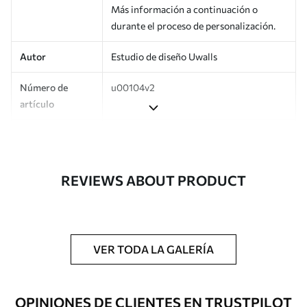
Más información a continuación o
durante el proceso de personalización.
Autor
Estudio de diseño Uwalls
Número de
u00104v2
artículo
Producción
Impreso bajo pedido y entregado en
rollos de hasta 50 cm de ancho.
REVIEWS ABOUT PRODUCT
Adicionalmente
Disponible con recubrimiento de barniz
y/o adhesivo para empapelar.
Limpieza
Se puede limpiar suavemente con una
esponja suave. Los murales de pared con
VER TODA LA GALERÍA
recubrimiento de barniz pueden
limpiarse con agua.
OPINIONES DE CLIENTES EN TRUSTPILOT