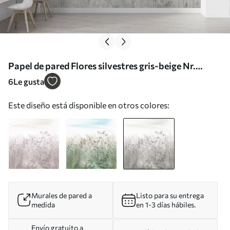
Papel de pared Flores silvestres gris-beige Nr.
u00104v2
6
Le gusta
Este diseño está disponible en otros colores:
Murales de pared a
Listo para su entrega
medida
en 1-3 días hábiles.
Envío gratuito a