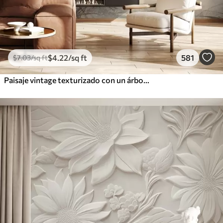
$
4
.22
/sq ft
581
$
7
.03
/sq ft
Paisaje vintage texturizado con un árbol cerca de un río y un cielo nublado, arte de la naturaleza en tonos sepia