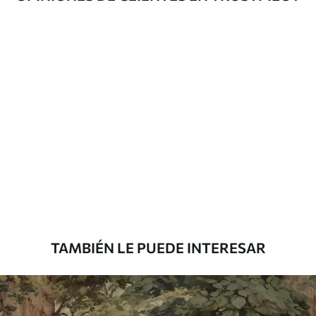
Método de
Hasta 360 cm de altura: aplicación sin
aplicación
juntas.
Más de 360 cm de altura: aplicación con
solapamiento.
Materiales disponibles
Estándar
7
.03
$
4
.22
/sq ft
Premium
8
.33
$
5
.00
/sq ft
TAMBIÉN LE PUEDE INTERESAR
Peel and Stick
12
.77
$
7
.66
/sq ft