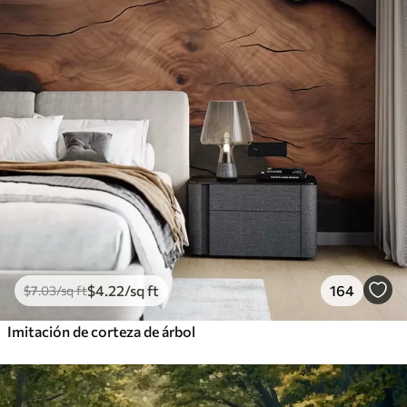
$
4
.22
/sq ft
164
$
7
.03
/sq ft
Imitación de corteza de árbol