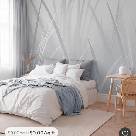
$
0
.00
/sq ft
$
0
.00
/sq ft