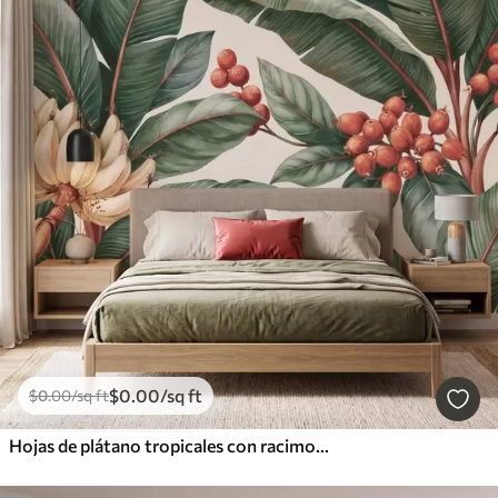
$
0
.00
/sq ft
$
0
.00
/sq ft
Hojas de plátano tropicales con racimos de bayas de café rojas, estilo acuarela