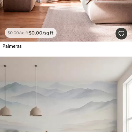
$
0
.00
/sq ft
$
0
.00
/sq ft
Palmeras