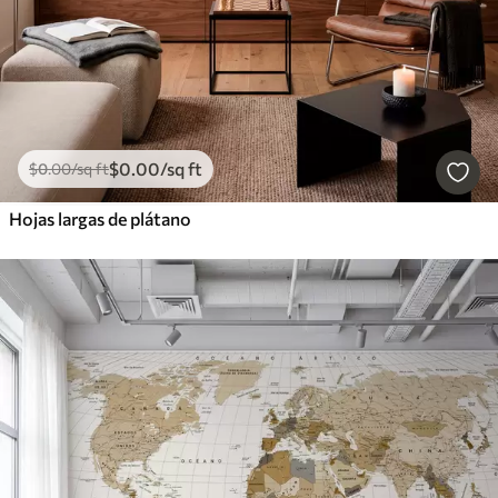
$
0
.00
/sq ft
$
0
.00
/sq ft
Hojas largas de plátano