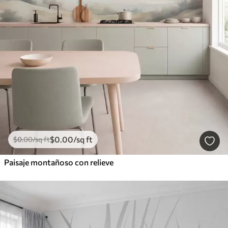
$
0
.00
/sq ft
$
0
.00
/sq ft
Paisaje montañoso con relieve