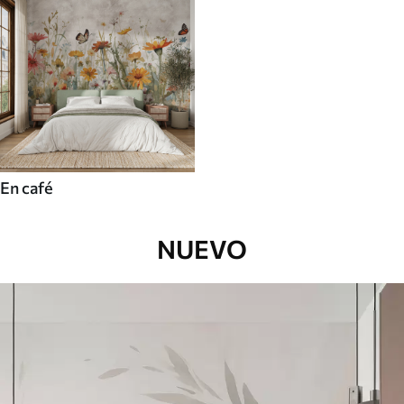
En café
NUEVO