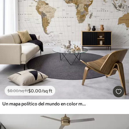
$
0
.00
/sq ft
$
0
.00
/sq ft
Un mapa político del mundo en color marrón con banderas en español