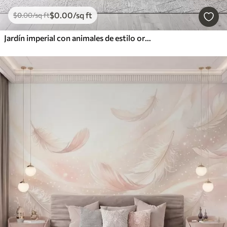
$
0
.00
/sq ft
$
0
.00
/sq ft
Jardín imperial con animales de estilo oriental: mono, leopardo, tigre, pavo real y garza