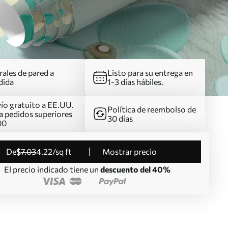
ales de pared a
Listo para su entrega en
dida
1-3 días hábiles.
ío gratuito a EE.UU.
Política de reembolso de
a pedidos superiores
30 días
00
de
$
7
.03
4
.22
/sq ft
Mostrar precio
El precio indicado tiene un
descuento del 40%