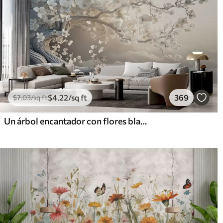
$
4
.22
/sq ft
369
$
7
.03
/sq ft
Un árbol encantador con flores blancas contra el fondo de nubes en un estilo interesante en delicados colores cálidos