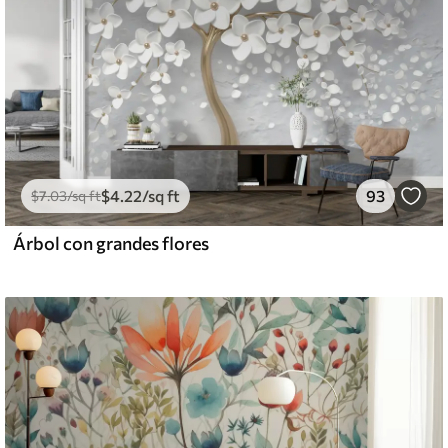
$
4
.22
/sq ft
93
$
7
.03
/sq ft
Árbol con grandes flores