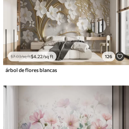
$
4
.22
/sq ft
126
$
7
.03
/sq ft
árbol de flores blancas