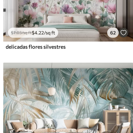
$
4
.22
/sq ft
62
$
7
.03
/sq ft
delicadas flores silvestres