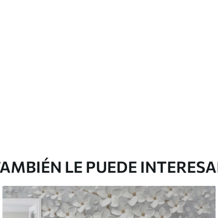
cación sin juntas.
licación con solapamiento.
Peel and Stick
12
.77
$
7
.66
/sq ft
AMBIÉN LE PUEDE INTERES