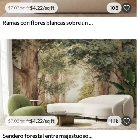
$
4
.22
/sq ft
108
$
7
.03
/sq ft
Ramas con flores blancas sobre un fondo beige suave.
$
4
.22
/sq ft
1.1k
$
7
.03
/sq ft
Sendero forestal entre majestuosos árboles en estilo acuarela