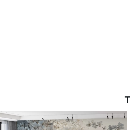
Método de aplicación
Hasta 360 cm de altura: apli
Más de 360 cm de altura: ap
Materiales disponibles
Estándar
Premium
7
.03
8
.33
$
4
.22
/sq ft
$
5
.00
/sq ft
T