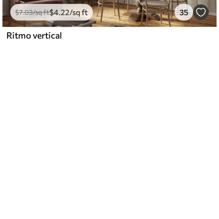
$
4
.22
/sq ft
35
$
7
.03
/sq ft
Ritmo vertical