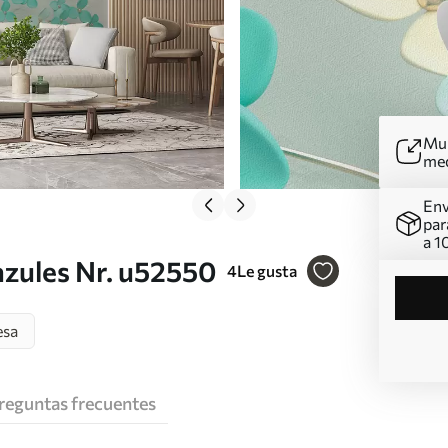
Mur
me
Env
par
a 1
azules Nr. u52550
4
Le gusta
esa
reguntas frecuentes