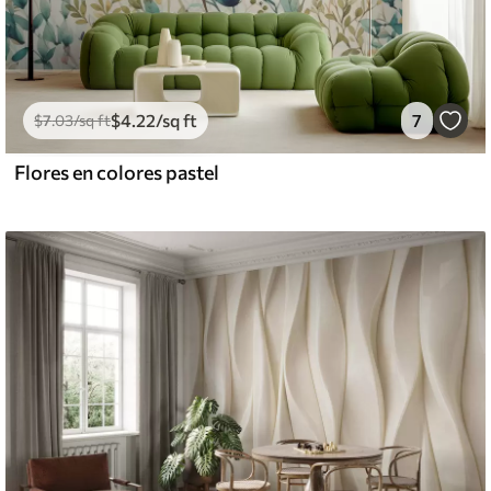
$
4
.22
/sq ft
7
$
7
.03
/sq ft
Flores en colores pastel