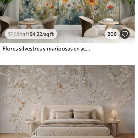
$
4
.22
/sq ft
206
$
7
.03
/sq ft
Flores silvestres y mariposas en acuarela