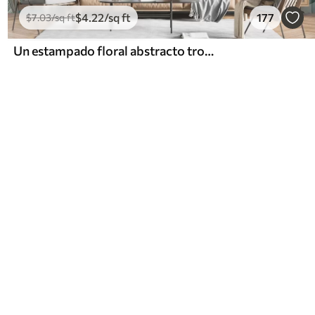
$
4
.22
/sq ft
177
$
7
.03
/sq ft
Un estampado floral abstracto tropical con grandes hojas de palmera en tonos azules y beige crea un ambiente exuberante