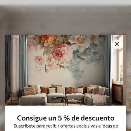
Consigue un 5 % de descuento
Suscríbete para recibir ofertas exclusivas e ideas de
$
4
.22
/sq ft
60
$
7
.03
/sq ft