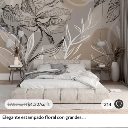
$
4
.22
/sq ft
214
$
7
.03
/sq ft
Elegante estampado floral con grandes flores y hojas de líneas abstractas en tonos grises y beige sobre fondo claro