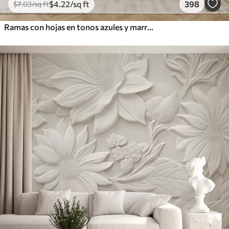
$
4
.22
/sq ft
398
$
7
.03
/sq ft
Ramas con hojas en tonos azules y marrones, fondo claro, suave y delicado, estilo acuarela