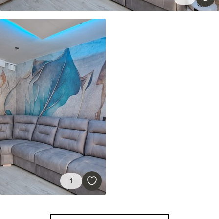
Estándar
7
.03
$
4
.22
/sq ft
Premium
8
.33
$
5
.00
/sq ft
Peel and Stick
12
.77
$
7
.66
/sq ft
1