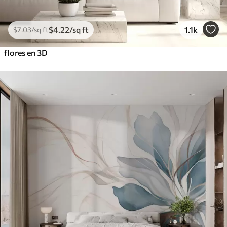
$
4
.22
/sq ft
1.1k
$
7
.03
/sq ft
flores en 3D