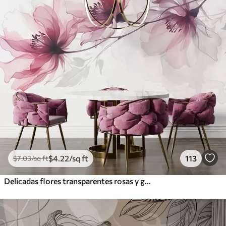
$
4
.22
/sq ft
113
$
7
.03
/sq ft
Delicadas flores transparentes rosas y grises con pétalos suaves y difuminados sobre fondo blanco