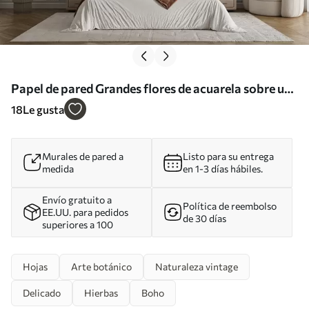
Papel de pared Grandes flores de acuarela sobre un
muro de hormigón Nr. u93998
18
Le gusta
Murales de pared a
Listo para su entrega
medida
en 1-3 días hábiles.
Envío gratuito a
Política de reembolso
EE.UU. para pedidos
de 30 días
superiores a 100
Hojas
Arte botánico
Naturaleza vintage
Delicado
Hierbas
Boho