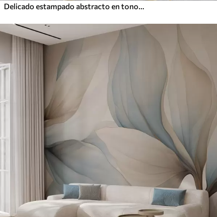
Delicado estampado abstracto en tonos pastel de flores blancas sobre fondo difuminado, suave y etéreo