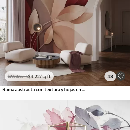
$
4
.22
/sq ft
48
$
7
.03
/sq ft
Rama abstracta con textura y hojas en tonos marrones, beige y rojos, sobre un fondo de formas abstractas.