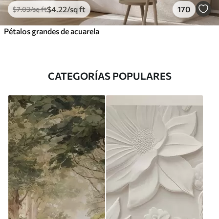
$
4
.22
/sq ft
170
$
7
.03
/sq ft
Pétalos grandes de acuarela
CATEGORÍAS POPULARES