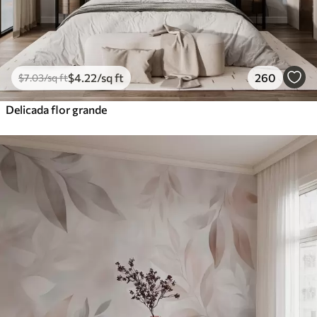
$
4
.22
/sq ft
260
$
7
.03
/sq ft
Delicada flor grande