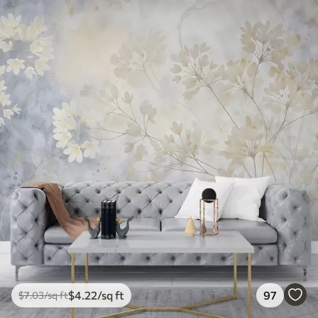
$
4
.22
/sq ft
97
$
7
.03
/sq ft