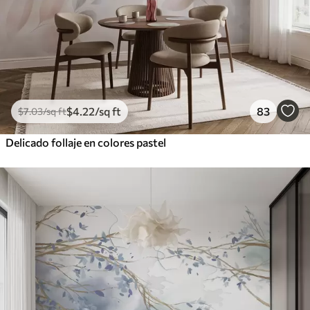
$
4
.22
/sq ft
83
$
7
.03
/sq ft
Delicado follaje en colores pastel