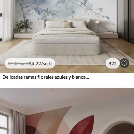
$
4
.22
/sq ft
322
$
7
.03
/sq ft
Delicadas ramas florales azules y blancas con fondo de acuarela suave y borroso