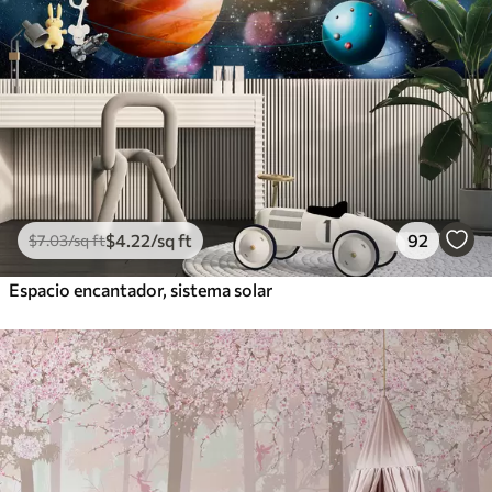
$
4
.22
/sq ft
92
$
7
.03
/sq ft
Espacio encantador, sistema solar