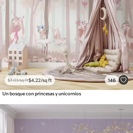
$
4
.22
/sq ft
146
$
7
.03
/sq ft
Un bosque con princesas y unicornios