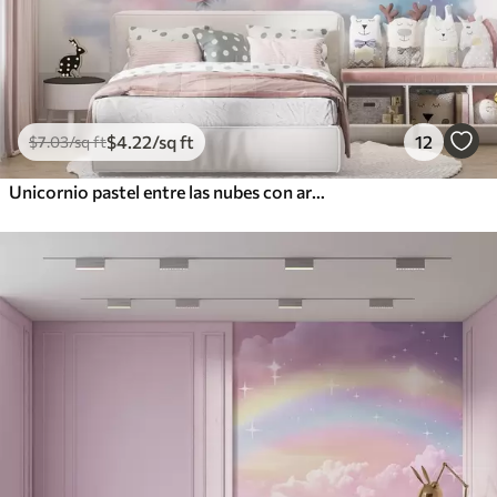
$
4
.22
/sq ft
12
$
7
.03
/sq ft
Unicornio pastel entre las nubes con arcoíris y rosas