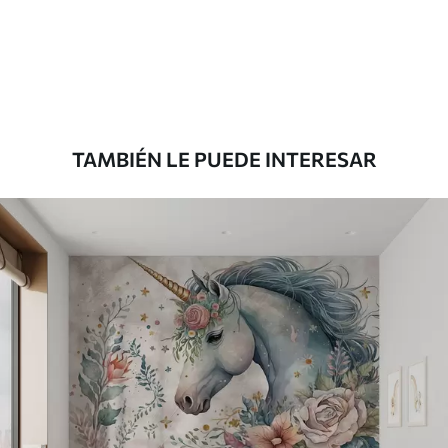
Estándar
7
.03
$
4
.22
/sq ft
Premium
8
.33
$
5
.00
/sq ft
TAMBIÉN LE PUEDE INTERESAR
Peel and Stick
12
.77
$
7
.66
/sq ft