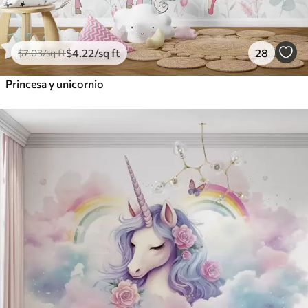
$
4
.22
/sq ft
28
$
7
.03
/sq ft
Princesa y unicornio