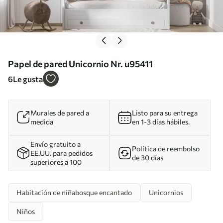
Papel de pared Unicornio Nr. u95411
6
Le gusta
Murales de pared a
Listo para su entrega
medida
en 1-3 días hábiles.
Envío gratuito a
Política de reembolso
EE.UU. para pedidos
de 30 días
superiores a 100
Habitación de niñabosque encantado
Unicornios
Niños