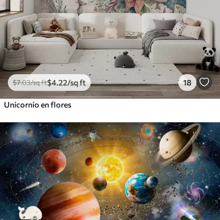
$
4
.22
/sq ft
18
$
7
.03
/sq ft
Unicornio en flores