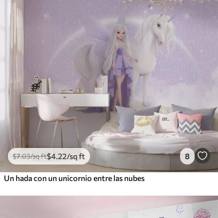
$
4
.22
/sq ft
8
$
7
.03
/sq ft
Un hada con un unicornio entre las nubes