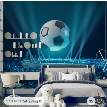
$
4
.22
/sq ft
15
$
7
.03
/sq ft