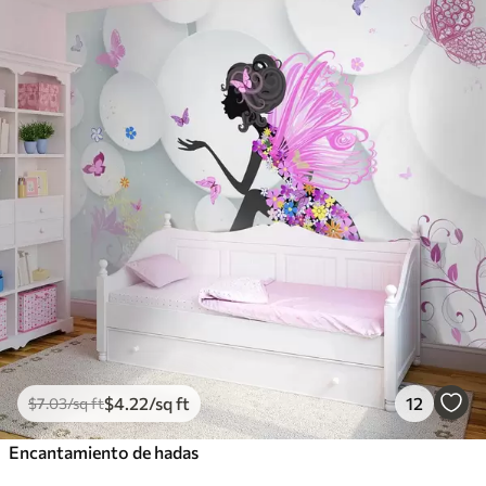
$
4
.22
/sq ft
12
$
7
.03
/sq ft
Encantamiento de hadas