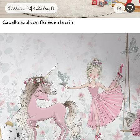
$
4
.22
/sq ft
14
$
7
.03
/sq ft
Caballo azul con flores en la crin