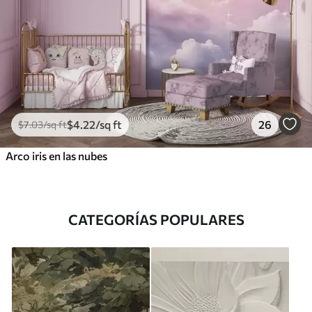
$
4
.22
/sq ft
26
$
7
.03
/sq ft
Arco iris en las nubes
CATEGORÍAS POPULARES