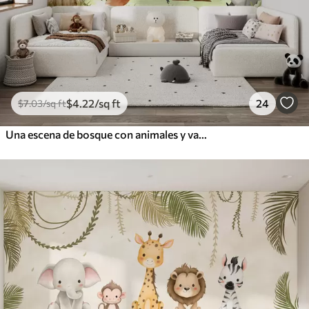
$
4
.22
/sq ft
24
$
7
.03
/sq ft
Una escena de bosque con animales y varios pinos al fondo