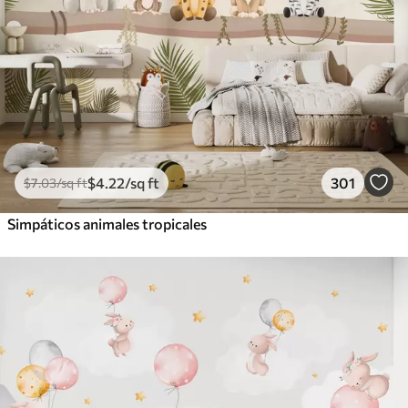
$
4
.22
/sq ft
301
$
7
.03
/sq ft
Simpáticos animales tropicales