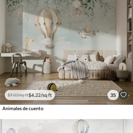
$
4
.22
/sq ft
35
$
7
.03
/sq ft
Animales de cuento