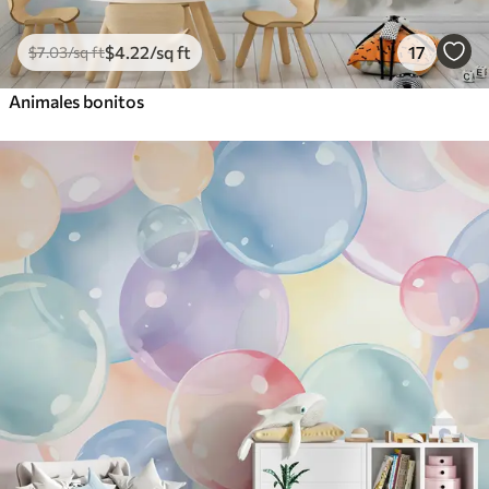
$
4
.22
/sq ft
17
$
7
.03
/sq ft
Animales bonitos