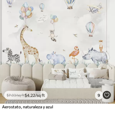
$
4
.22
/sq ft
9
$
7
.03
/sq ft
Aerostato, naturaleza y azul