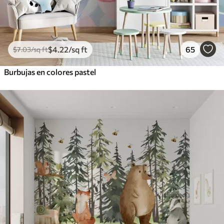
$
4
.22
/sq ft
65
$
7
.03
/sq ft
Burbujas en colores pastel