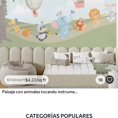
$
4
.22
/sq ft
18
$
7
.03
/sq ft
Paisaje con animales tocando instrumentos musicales
CATEGORÍAS POPULARES