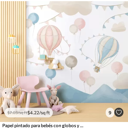
$
4
.22
/sq ft
9
$
7
.03
/sq ft
Papel pintado para bebés con globos y nubes