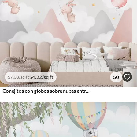
$
4
.22
/sq ft
50
$
7
.03
/sq ft
Conejitos con globos sobre nubes entre picos montañosos