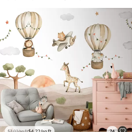
$
4
.22
/sq ft
74
$
7
.03
/sq ft