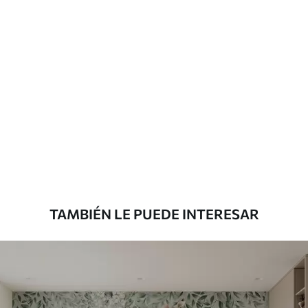
Más de 360 cm de altura: aplicación con
solapamiento.
Materiales disponibles
Estándar
7
.03
$
4
.22
/sq ft
Premium
8
.33
$
5
.00
/sq ft
TAMBIÉN LE PUEDE INTERESAR
Peel and Stick
12
.77
$
7
.66
/sq ft