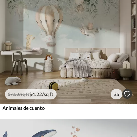
$
4
.22
/sq ft
35
$
7
.03
/sq ft
Animales de cuento