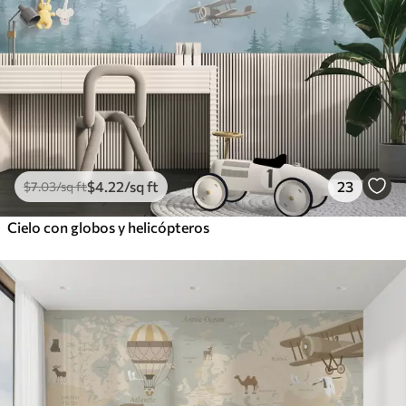
$
4
.22
/sq ft
23
$
7
.03
/sq ft
Cielo con globos y helicópteros