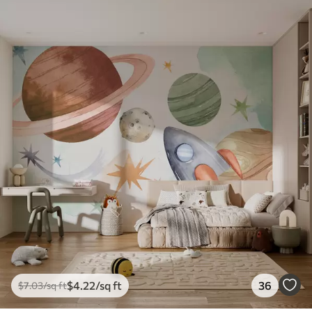
$
4
.22
/sq ft
36
$
7
.03
/sq ft