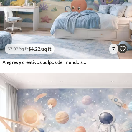
$
4
.22
/sq ft
7
$
7
.03
/sq ft
Alegres y creativos pulpos del mundo submarino