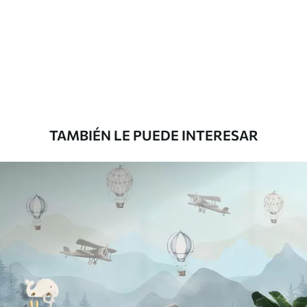
Estándar
7
.03
$
4
.22
/sq ft
Premium
8
.33
$
5
.00
/sq ft
TAMBIÉN LE PUEDE INTERESAR
Peel and Stick
12
.77
$
7
.66
/sq ft