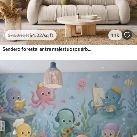
$
4
.22
/sq ft
1.1k
$
7
.03
/sq ft
Sendero forestal entre majestuosos árboles en estilo acuarela