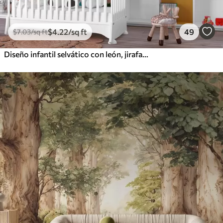
$
4
.22
/sq ft
49
$
7
.03
/sq ft
Diseño infantil selvático con león, jirafa, elefante y loros