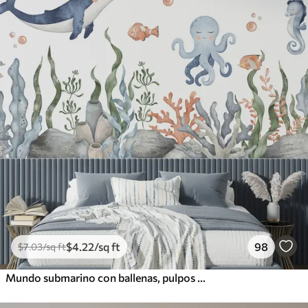
$
4
.22
/sq ft
98
$
7
.03
/sq ft
Mundo submarino con ballenas, pulpos y tortugas