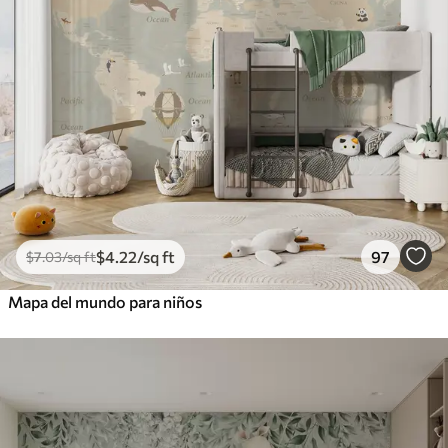
$
4
.22
/sq ft
97
$
7
.03
/sq ft
Mapa del mundo para niños