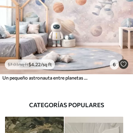
$
4
.22
/sq ft
6
$
7
.03
/sq ft
Un pequeño astronauta entre planetas y estrellas.
CATEGORÍAS POPULARES