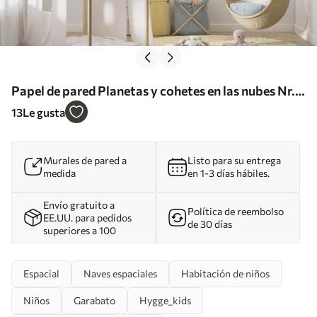
Papel de pared Planetas y cohetes en las nubes Nr.
u98814
13
Le gusta
Murales de pared a
Listo para su entrega
medida
en 1-3 días hábiles.
Envío gratuito a
Política de reembolso
EE.UU. para pedidos
de 30 días
superiores a 100
Espacial
Naves espaciales
Habitación de niños
Niños
Garabato
Hygge_kids