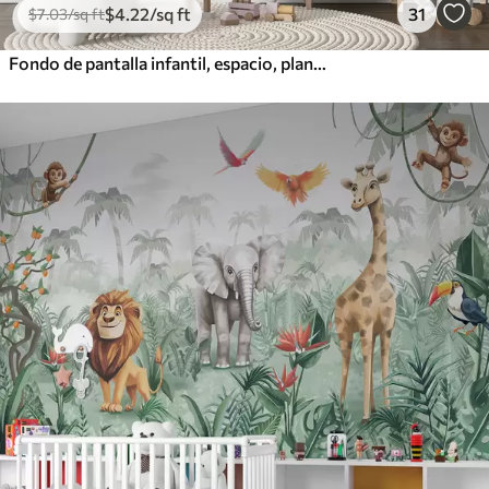
$
4
.22
/sq ft
31
$
7
.03
/sq ft
Fondo de pantalla infantil, espacio, planetas