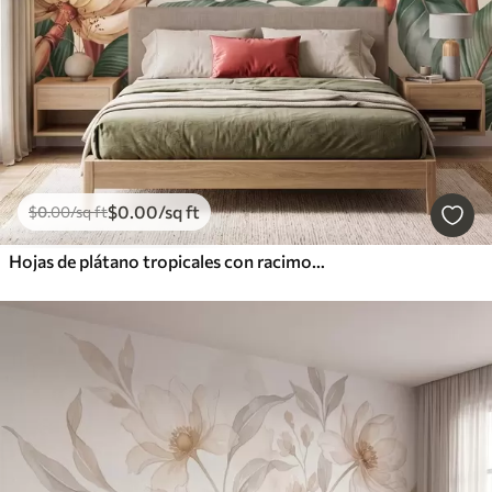
$
0
.00
/sq ft
$
0
.00
/sq ft
Hojas de plátano tropicales con racimos de bayas de café rojas, estilo acuarela