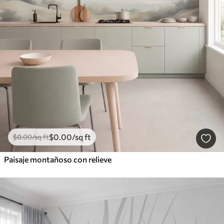
$
0
.00
/sq ft
$
0
.00
/sq ft
Paisaje montañoso con relieve