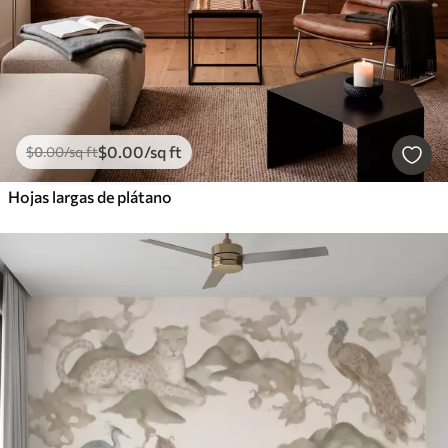
$
0
.00
/sq ft
$
0
.00
/sq ft
Hojas largas de plátano