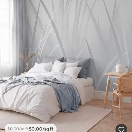
$
0
.00
/sq ft
$
0
.00
/sq ft