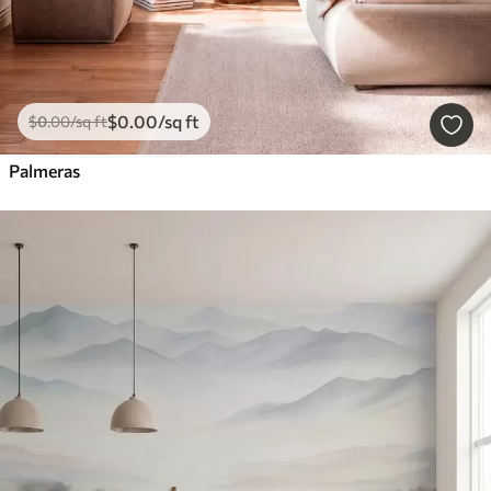
$
0
.00
/sq ft
$
0
.00
/sq ft
Palmeras