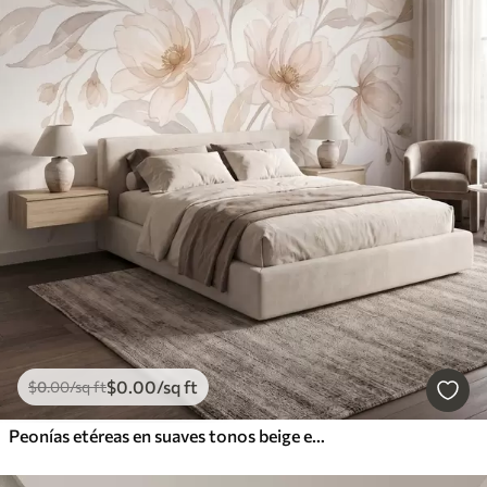
$
0
.00
/sq ft
$
0
.00
/sq ft
Peonías etéreas en suaves tonos beige empolvado