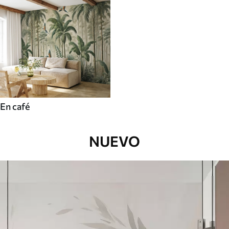
En café
NUEVO