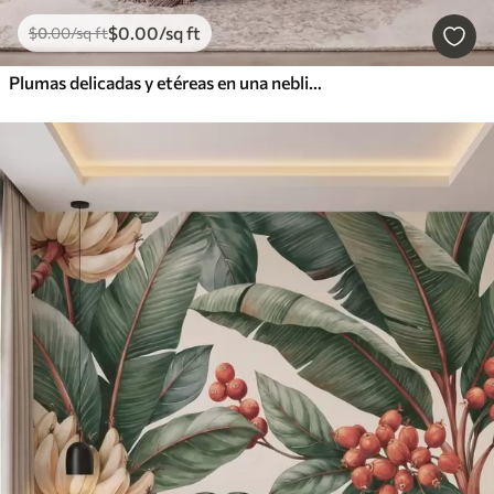
$
0
.00
/sq ft
$
0
.00
/sq ft
Plumas delicadas y etéreas en una neblina de color rosa melocotón con destellos