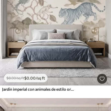
$
0
.00
/sq ft
$
0
.00
/sq ft
Jardín imperial con animales de estilo oriental: mono, leopardo, tigre, pavo real y garza