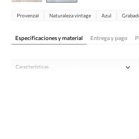
Provenzal
Naturaleza vintage
Azul
Grabad
Especificaciones y material
Entrega y pago
P
Características
Material
Elija entre tres materiales d
habitaciones y presupuestos
o durante el proceso de per
Autor
Estudio de diseño Uwalls
Número de artículo
u99570v2