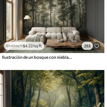
$
4
.22
/sq ft
253
$
7
.03
/sq ft
Ilustración de un bosque con niebla, árboles altos y un sendero.