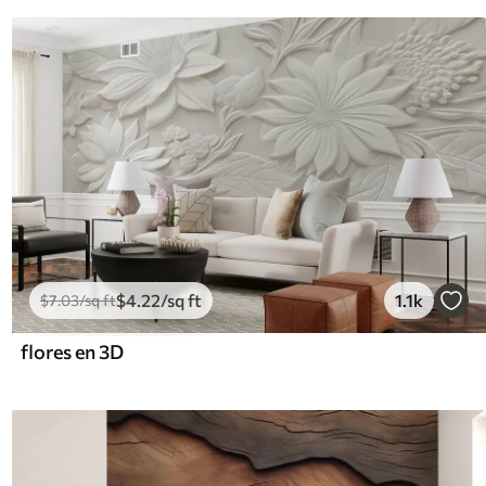
$
4
.22
/sq ft
1.1k
$
7
.03
/sq ft
flores en 3D