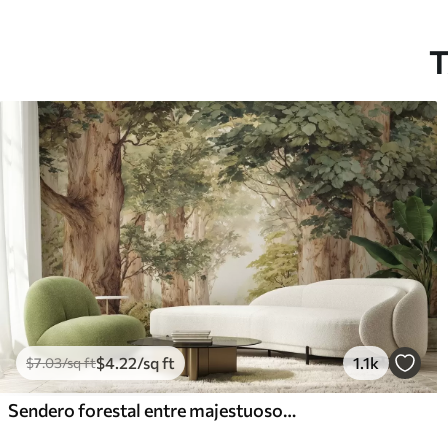
T
$
4
.22
/sq ft
1.1k
$
7
.03
/sq ft
Sendero forestal entre majestuosos árboles en estilo acuarela