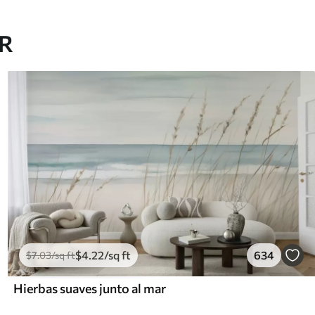
AR
$
4
.22
/sq ft
634
$
7
.03
/sq ft
Hierbas suaves junto al mar