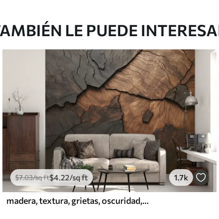
AMBIÉN LE PUEDE INTERES
$
4
.22
/sq ft
1.7k
$
7
.03
/sq ft
madera, textura, grietas, oscuridad, corteza, superficie