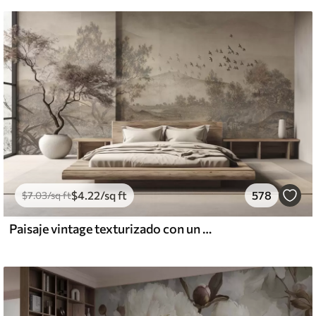
$
4
.22
/sq ft
578
$
7
.03
/sq ft
Paisaje vintage texturizado con un árbol cerca de un río y un cielo nublado, arte de la naturaleza en tonos sepia