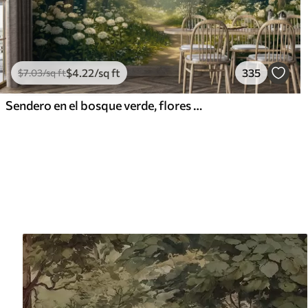
$
4
.22
/sq ft
335
$
7
.03
/sq ft
Sendero en el bosque verde, flores blancas, luz del sol, dibujo estilo acrílico