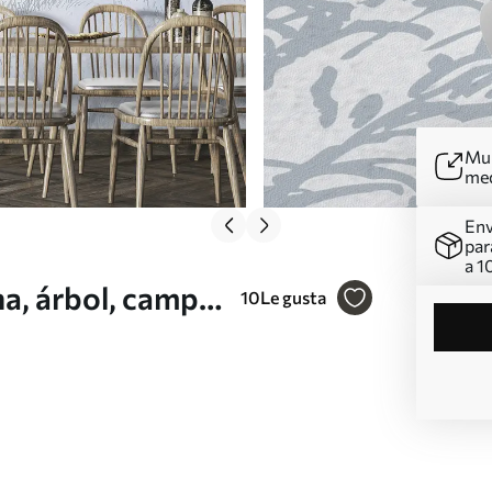
Mur
me
Env
par
a 1
a, árbol, campo,
10
Le gusta
rales Nr.