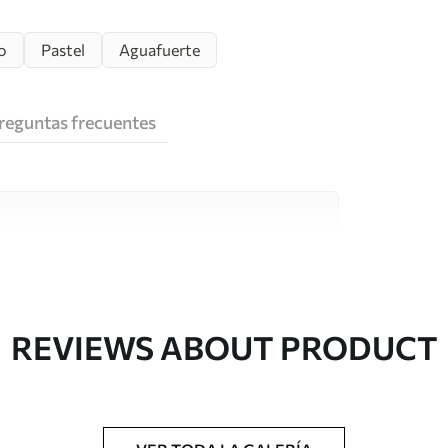
o
Pastel
Aguafuerte
reguntas frecuentes
e alta calidad, cada uno de ellos adecuado para
 diferentes. Más información a continuación
sonalización.
REVIEWS ABOUT PRODUCT