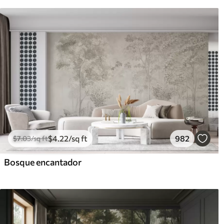
$
4
.22
/sq ft
982
$
7
.03
/sq ft
Bosque encantador