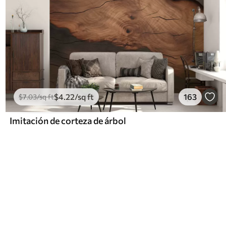
$
4
.22
/sq ft
163
$
7
.03
/sq ft
Imitación de corteza de árbol