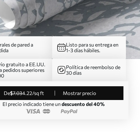
ales de pared a
Listo para su entrega en
dida
1-3 días hábiles.
ío gratuito a EE.UU.
Política de reembolso de
a pedidos superiores
30 días
00
de
$
7
.03
4
.22
/sq ft
Mostrar precio
El precio indicado tiene un
descuento del 40%