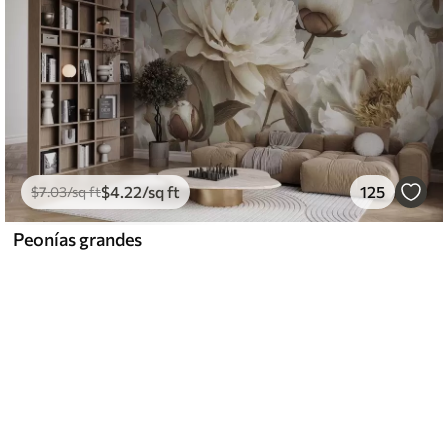
$
4
.22
/sq ft
125
$
7
.03
/sq ft
Peonías grandes