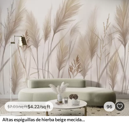
$
4
.22
/sq ft
96
$
7
.03
/sq ft
Altas espiguillas de hierba beige mecidas por el viento sobre un fondo suave y claro