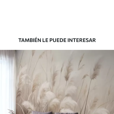
Estándar
7
.03
$
4
.22
/sq ft
Premium
8
.33
$
5
.00
/sq ft
TAMBIÉN LE PUEDE INTERESAR
Peel and Stick
12
.77
$
7
.66
/sq ft