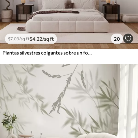
$
4
.22
/sq ft
20
$
7
.03
/sq ft
Plantas silvestres colgantes sobre un fondo claro