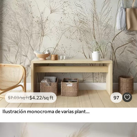
$
4
.22
/sq ft
97
$
7
.03
/sq ft
Ilustración monocroma de varias plantas y espiguillas de color beige con líneas y texturas delicadas y tenues