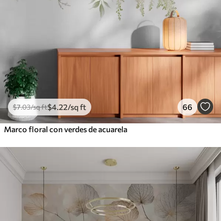
$
4
.22
/sq ft
66
$
7
.03
/sq ft
Marco floral con verdes de acuarela