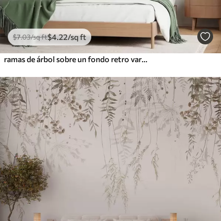
$
4
.22
/sq ft
$
7
.03
/sq ft
ramas de árbol sobre un fondo retro variado