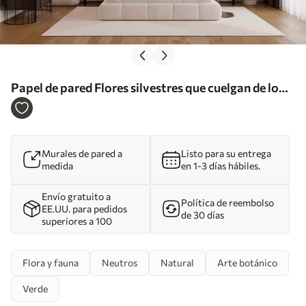
Papel de pared Flores silvestres que cuelgan de lo
alto en colores cálidos Nr. w02877
Murales de pared a
Listo para su entrega
medida
en 1-3 días hábiles.
Envío gratuito a
Política de reembolso
EE.UU. para pedidos
de 30 días
superiores a 100
Flora y fauna
Neutros
Natural
Arte botánico
Verde