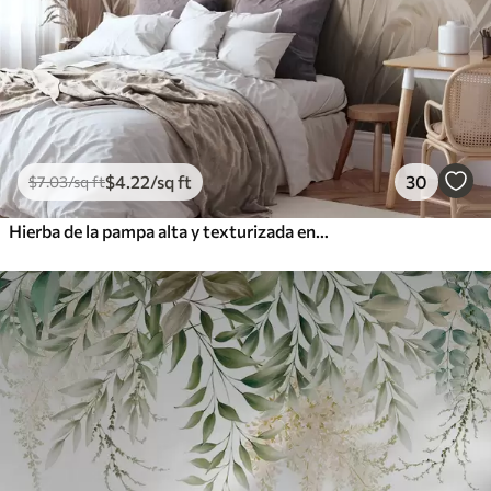
$
4
.22
/sq ft
30
$
7
.03
/sq ft
Hierba de la pampa alta y texturizada en tonos suaves, cálidos y neutros, con un fondo difuminado y claro.