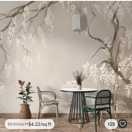
$
4
.22
/sq ft
125
$
7
.03
/sq ft