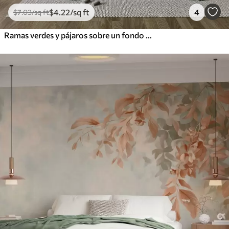
$
4
.22
/sq ft
4
$
7
.03
/sq ft
Ramas verdes y pájaros sobre un fondo claro