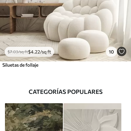
$
4
.22
/sq ft
10
$
7
.03
/sq ft
Siluetas de follaje
CATEGORÍAS POPULARES