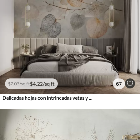
$
4
.22
/sq ft
67
$
7
.03
/sq ft
Delicadas hojas con intrincadas vetas y colores suaves y apagados sobre un fondo de textura pálida