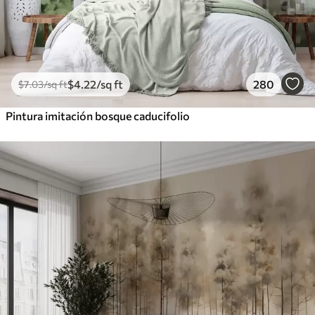
$
4
.22
/sq ft
280
$
7
.03
/sq ft
Pintura imitación bosque caducifolio