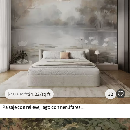
$
4
.22
/sq ft
32
$
7
.03
/sq ft
Paisaje con relieve, lago con nenúfares blancos, rodeado de árboles de colores tenues