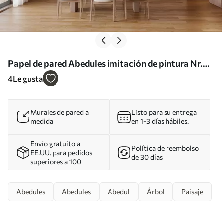
Papel de pared Abedules imitación de pintura Nr.
w03778
4
Le gusta
Murales de pared a
Listo para su entrega
medida
en 1-3 días hábiles.
Envío gratuito a
Política de reembolso
EE.UU. para pedidos
de 30 días
superiores a 100
Abedules
Abedules
Abedul
Árbol
Paisaje