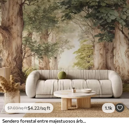
$
4
.22
/sq ft
1.1k
$
7
.03
/sq ft
Sendero forestal entre majestuosos árboles en estilo acuarela