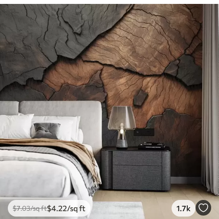
$
4
.22
/sq ft
1.7k
$
7
.03
/sq ft