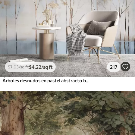
$
4
.22
/sq ft
217
$
7
.03
/sq ft
Árboles desnudos en pastel abstracto borrosa paisaje minimalista de invierno con un fondo suave y brumoso