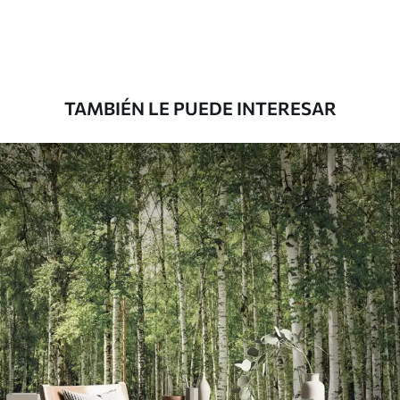
Premium
8
.33
$
5
.00
/sq ft
TAMBIÉN LE PUEDE INTERESAR
Peel and Stick
12
.77
$
7
.66
/sq ft