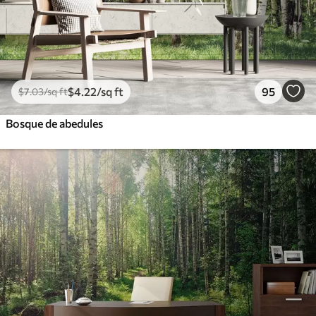
$
4
.22
/sq ft
95
$
7
.03
/sq ft
Bosque de abedules