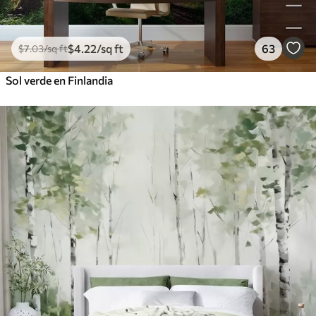
$
4
.22
/sq ft
63
$
7
.03
/sq ft
Sol verde en Finlandia