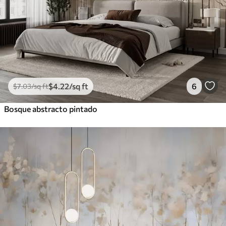
$
4
.22
/sq ft
6
$
7
.03
/sq ft
Bosque abstracto pintado