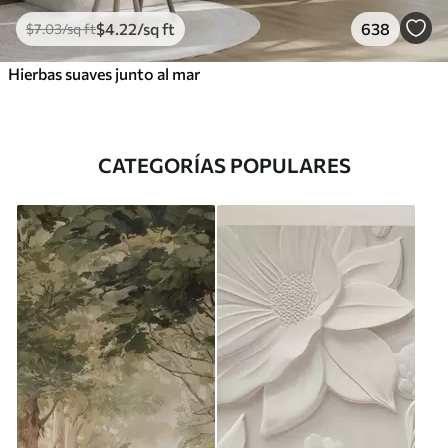
$
4
.22
/sq ft
638
$
7
.03
/sq ft
Hierbas suaves junto al mar
CATEGORÍAS POPULARES