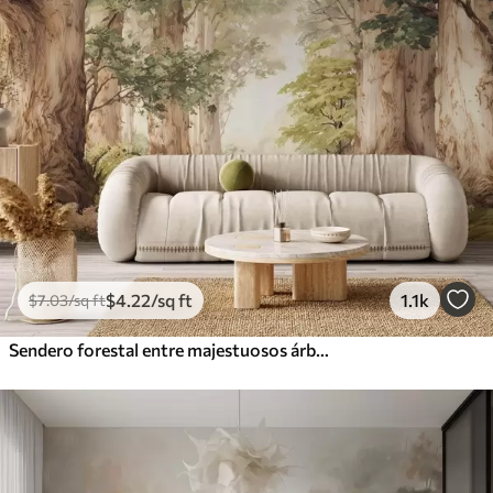
$
4
.22
/sq ft
1.1k
$
7
.03
/sq ft
Sendero forestal entre majestuosos árboles en estilo acuarela