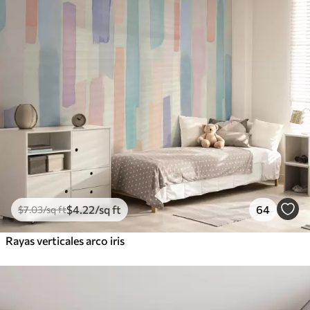
$
4
.22
/sq ft
64
$
7
.03
/sq ft
Rayas verticales arco iris