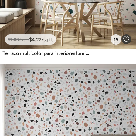
$
4
.22
/sq ft
15
$
7
.03
/sq ft
Terrazo multicolor para interiores luminosos