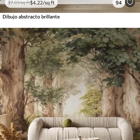
$
4
.22
/sq ft
94
$
7
.03
/sq ft
Dibujo abstracto brillante