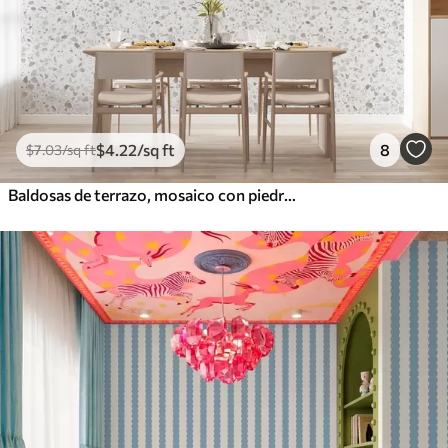
$
4
.22
/sq ft
8
$
7
.03
/sq ft
Baldosas de terrazo, mosaico con piedras naturales, granito, mármol, cuarzo, hormigón