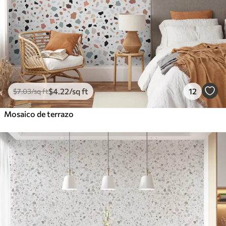
$
4
.22
/sq ft
12
$
7
.03
/sq ft
Mosaico de terrazo