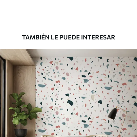
Premium
8
.33
$
5
.00
/sq ft
TAMBIÉN LE PUEDE INTERESAR
Peel and Stick
12
.77
$
7
.66
/sq ft