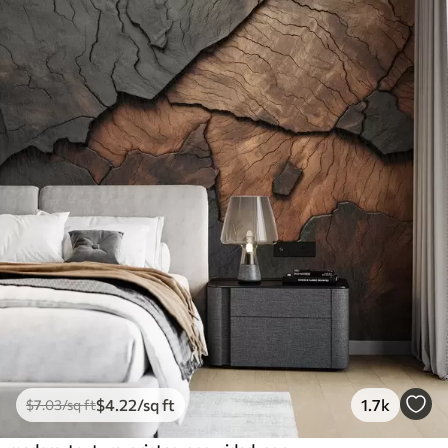
$
4
.22
/sq ft
1.7k
$
7
.03
/sq ft