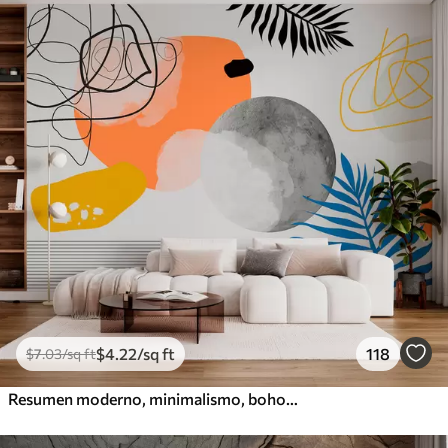
$
4
.22
/sq ft
118
$
7
.03
/sq ft
Resumen moderno, minimalismo, boho, geometría, manchas de acuarela, luna llena, silueta de hoja de palma, topografía, complejidad, naranja, amarillo, gris