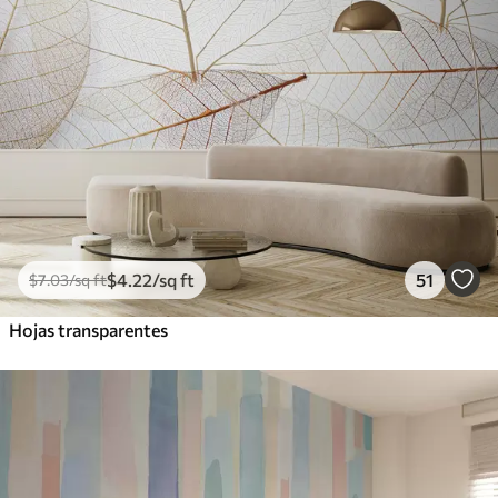
$
4
.22
/sq ft
51
$
7
.03
/sq ft
Hojas transparentes