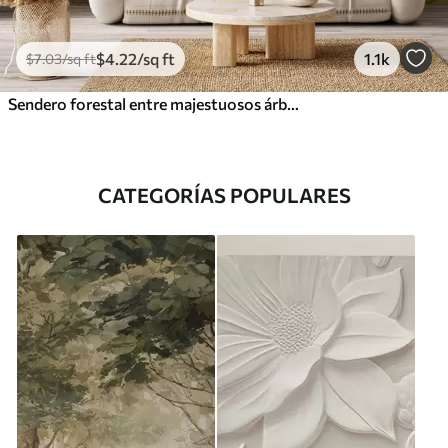
$
4
.22
/sq ft
1.1k
$
7
.03
/sq ft
Sendero forestal entre majestuosos árboles en estilo acuarela
CATEGORÍAS POPULARES