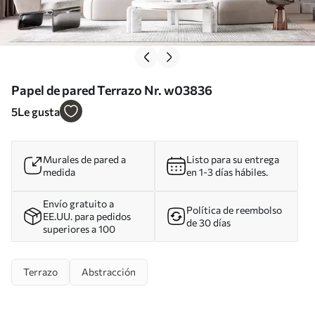
Papel de pared Terrazo Nr. w03836
5
Le gusta
Murales de pared a
Listo para su entrega
medida
en 1-3 días hábiles.
Envío gratuito a
Política de reembolso
EE.UU. para pedidos
de 30 días
superiores a 100
Terrazo
Abstracción