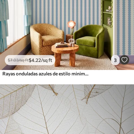
$
4
.22
/sq ft
3
$
7
.03
/sq ft
Rayas onduladas azules de estilo minimalista