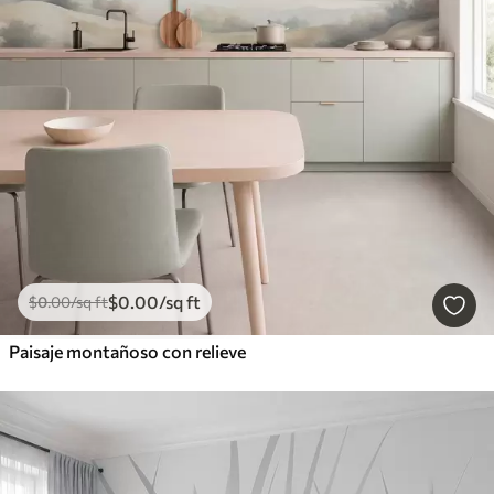
$
0
.00
/sq ft
$
0
.00
/sq ft
Paisaje montañoso con relieve