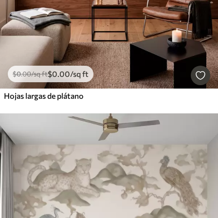
$
0
.00
/sq ft
$
0
.00
/sq ft
Hojas largas de plátano