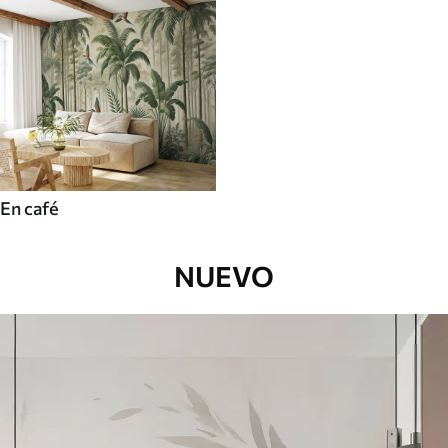
En café
NUEVO