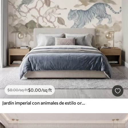
$
0
.00
/sq ft
$
0
.00
/sq ft
Jardín imperial con animales de estilo oriental: mono, leopardo, tigre, pavo real y garza