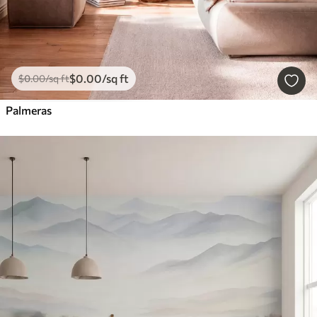
$
0
.00
/sq ft
$
0
.00
/sq ft
Palmeras