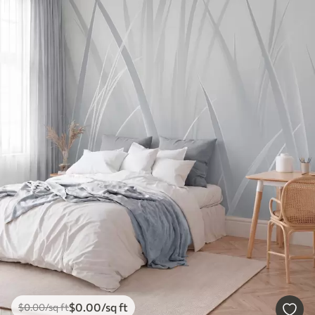
$
0
.00
/sq ft
$
0
.00
/sq ft