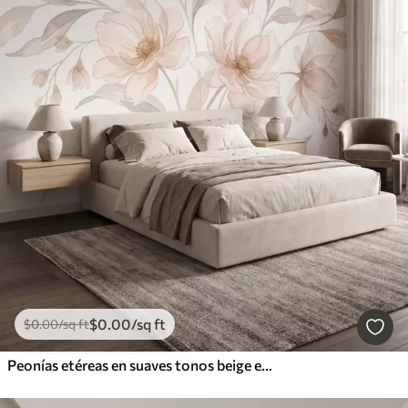
$
0
.00
/sq ft
$
0
.00
/sq ft
Peonías etéreas en suaves tonos beige empolvado