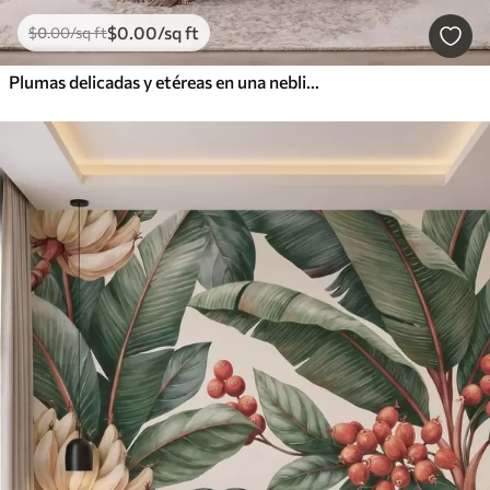
$
0
.00
/sq ft
$
0
.00
/sq ft
Plumas delicadas y etéreas en una neblina de color rosa melocotón con destellos