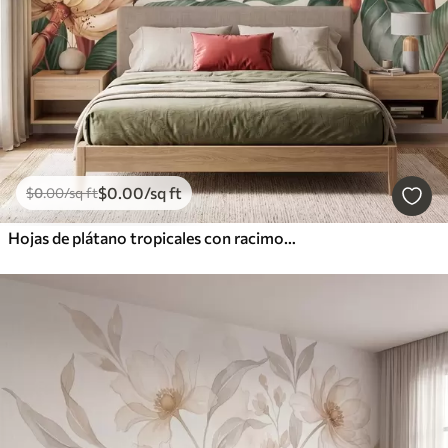
$
0
.00
/sq ft
$
0
.00
/sq ft
Hojas de plátano tropicales con racimos de bayas de café rojas, estilo acuarela