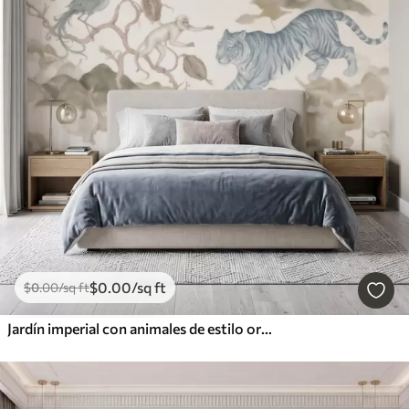
$
0
.00
/sq ft
$
0
.00
/sq ft
Jardín imperial con animales de estilo oriental: mono, leopardo, tigre, pavo real y garza