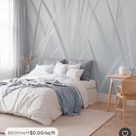
$
0
.00
/sq ft
$
0
.00
/sq ft