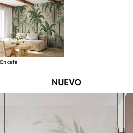
En café
NUEVO