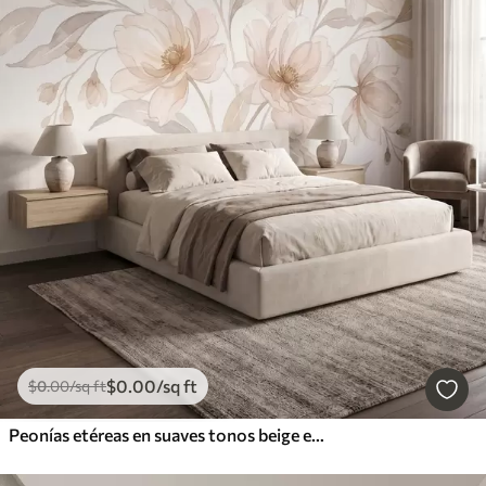
$
0
.00
/sq ft
$
0
.00
/sq ft
Peonías etéreas en suaves tonos beige empolvado