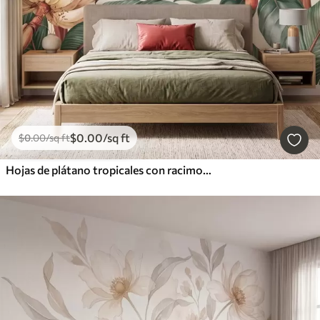
$
0
.00
/sq ft
$
0
.00
/sq ft
Hojas de plátano tropicales con racimos de bayas de café rojas, estilo acuarela