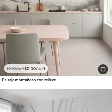
$
0
.00
/sq ft
$
0
.00
/sq ft
Paisaje montañoso con relieve