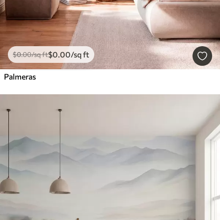
$
0
.00
/sq ft
$
0
.00
/sq ft
Palmeras