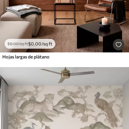
$
0
.00
/sq ft
$
0
.00
/sq ft
Hojas largas de plátano