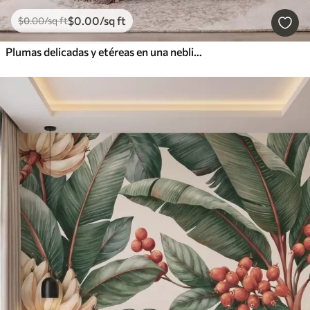
$
0
.00
/sq ft
$
0
.00
/sq ft
Plumas delicadas y etéreas en una neblina de color rosa melocotón con destellos