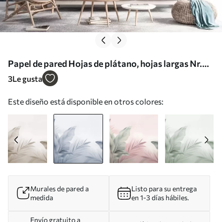
Papel de pared Hojas de plátano, hojas largas Nr.
w05377v1
3
Le gusta
Este diseño está disponible en otros colores:
Murales de pared a
Listo para su entrega
medida
en 1-3 días hábiles.
Envío gratuito a