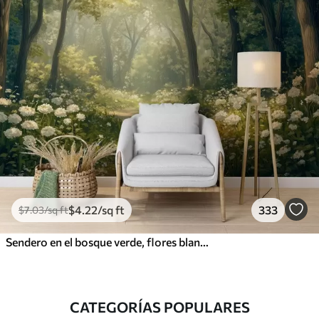
$
4
.22
/sq ft
333
$
7
.03
/sq ft
Sendero en el bosque verde, flores blancas, luz del sol, dibujo estilo acrílico
CATEGORÍAS POPULARES