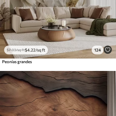
$
4
.22
/sq ft
124
$
7
.03
/sq ft
Peonías grandes