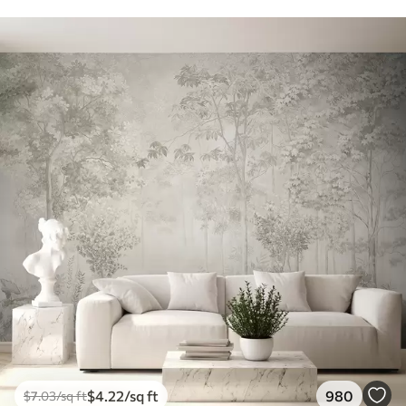
$
4
.22
/sq ft
980
$
7
.03
/sq ft