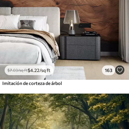
$
4
.22
/sq ft
163
$
7
.03
/sq ft
Imitación de corteza de árbol