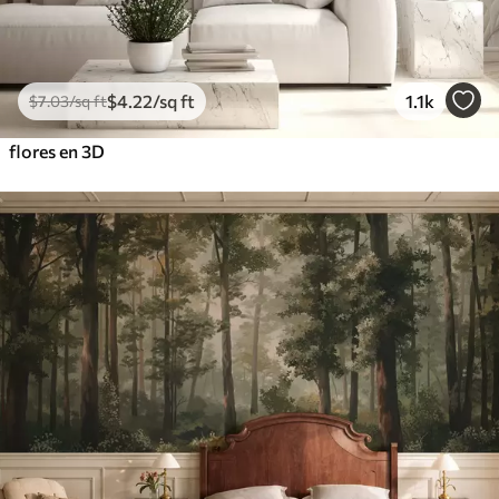
$
4
.22
/sq ft
1.1k
$
7
.03
/sq ft
flores en 3D