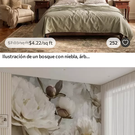
$
4
.22
/sq ft
252
$
7
.03
/sq ft
Ilustración de un bosque con niebla, árboles altos y un sendero.