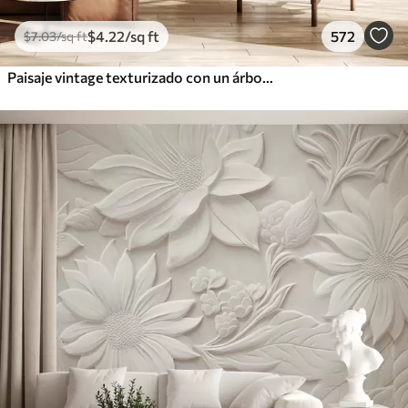
$
4
.22
/sq ft
572
$
7
.03
/sq ft
Paisaje vintage texturizado con un árbol cerca de un río y un cielo nublado, arte de la naturaleza en tonos sepia