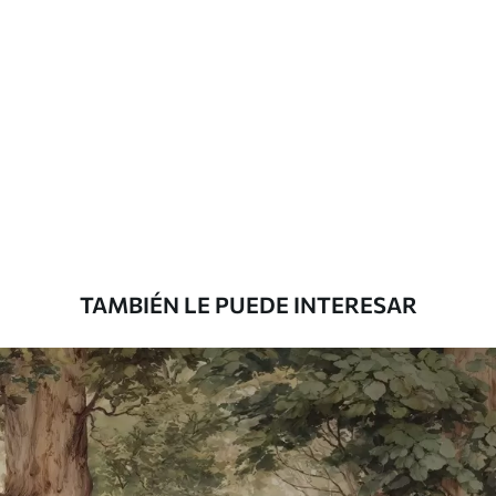
Materiales disponibles
Estándar
7
.03
$
4
.22
/sq ft
Premium
8
.33
$
5
.00
/sq ft
TAMBIÉN LE PUEDE INTERESAR
Peel and Stick
12
.77
$
7
.66
/sq ft