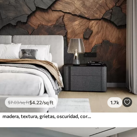
$
4
.22
/sq ft
1.7k
$
7
.03
/sq ft
madera, textura, grietas, oscuridad, corteza, superficie