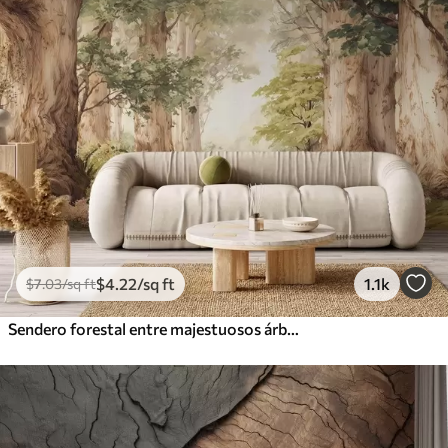
$
4
.22
/sq ft
1.1k
$
7
.03
/sq ft
Sendero forestal entre majestuosos árboles en estilo acuarela