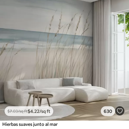
$
4
.22
/sq ft
630
$
7
.03
/sq ft
Hierbas suaves junto al mar