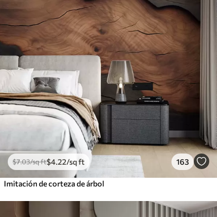
$
4
.22
/sq ft
163
$
7
.03
/sq ft
Imitación de corteza de árbol