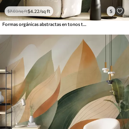
$
4
.22
/sq ft
5
$
7
.03
/sq ft
Formas orgánicas abstractas en tonos tierra —verde, marrón y beige— con texturas fluidas