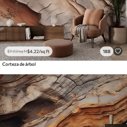
$
4
.22
/sq ft
188
$
7
.03
/sq ft
Corteza de árbol