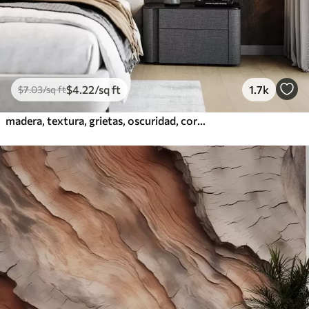
$
4
.22
/sq ft
1.7k
$
7
.03
/sq ft
madera, textura, grietas, oscuridad, corteza, superficie