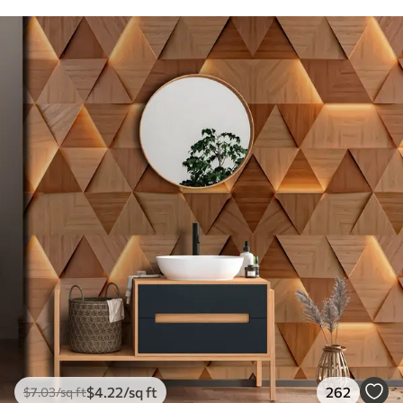
$
4
.22
/sq ft
262
$
7
.03
/sq ft