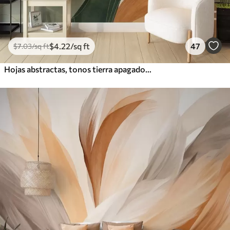
$
4
.22
/sq ft
47
$
7
.03
/sq ft
Hojas abstractas, tonos tierra apagados de verde y naranja con delicados detalles lineales, textura suave de acuarela.