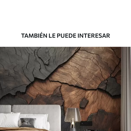
Premium
8
.33
$
5
.00
/sq ft
TAMBIÉN LE PUEDE INTERESAR
Peel and Stick
12
.77
$
7
.66
/sq ft