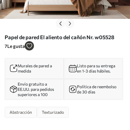
Papel de pared El aliento del cañón Nr. w05528
7
Le gusta
Murales de pared a
Listo para su entrega
medida
en 1-3 días hábiles.
Envío gratuito a
Política de reembolso
EE.UU. para pedidos
de 30 días
superiores a 100
Abstracción
Texturizado