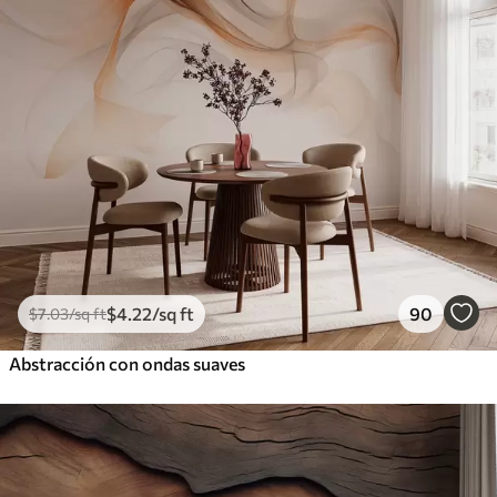
$
4
.22
/sq ft
90
$
7
.03
/sq ft
Abstracción con ondas suaves