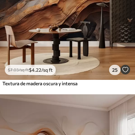
$
4
.22
/sq ft
25
$
7
.03
/sq ft
Textura de madera oscura y intensa