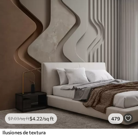
$
4
.22
/sq ft
479
$
7
.03
/sq ft
Ilusiones de textura