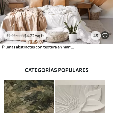
$
4
.22
/sq ft
49
$
7
.03
/sq ft
Plumas abstractas con textura en marrón, blanco y gris y varios tonos, superpuestas sobre un fondo blanco
CATEGORÍAS POPULARES