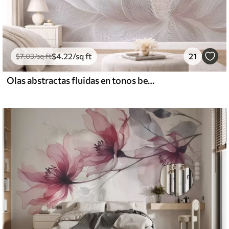
$
4
.22
/sq ft
21
$
7
.03
/sq ft
Olas abstractas fluidas en tonos beige claro.