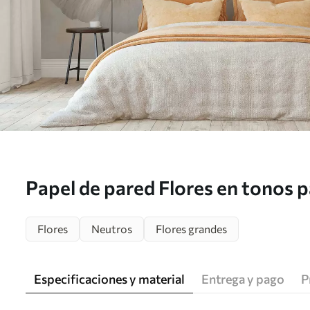
Papel de pared Flores en tonos p
matices de amarillo cremoso y gr
Flores
Neutros
Flores grandes
delicado Nr. w05600
Especificaciones y material
Entrega y pago
P