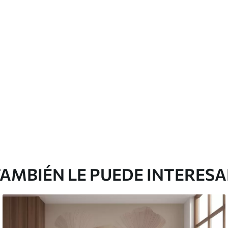
cación sin juntas.
licación con solapamiento.
Peel and Stick
12
.77
$
7
.66
/sq ft
AMBIÉN LE PUEDE INTERES