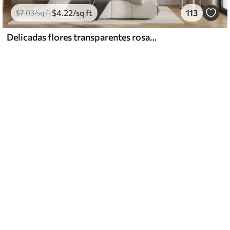
$
4
.22
/sq ft
113
$
7
.03
/sq ft
Delicadas flores transparentes rosas y grises con pétalos suaves y difuminados sobre fondo blanco