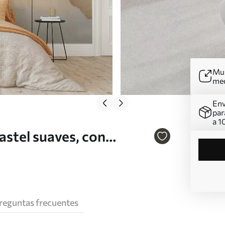
Mur
me
Env
par
a 1
astel suaves, con
is, sobre un fondo
reguntas frecuentes