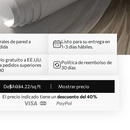
ales de pared a
Listo para su entrega en
dida
1-3 días hábiles.
ío gratuito a EE.UU.
Política de reembolso de
a pedidos superiores
30 días
00
de
$
7
.03
4
.22
/sq ft
Mostrar precio
El precio indicado tiene un
descuento del 40%