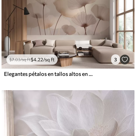
$
4
.22
/sq ft
3
$
7
.03
/sq ft
Elegantes pétalos en tallos altos en tonos pastel