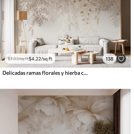
$
4
.22
/sq ft
138
$
7
.03
/sq ft
Delicadas ramas florales y hierba con flores blancas, grises y beige que caen en cascada sobre un fondo claro