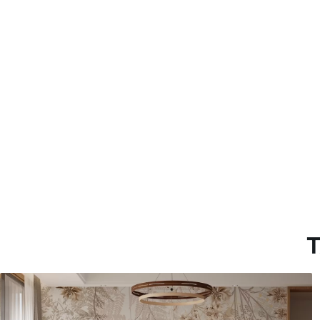
Método de aplicación
Hasta 360 cm de altura: apli
Más de 360 cm de altura: ap
Materiales disponibles
Estándar
Premium
7
.03
8
.33
$
4
.22
/sq ft
$
5
.00
/sq ft
T