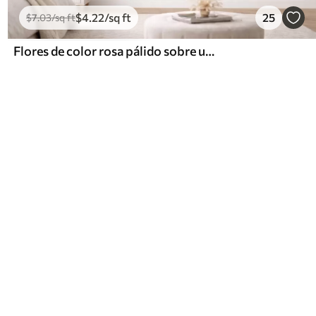
$
4
.22
/sq ft
25
$
7
.03
/sq ft
Flores de color rosa pálido sobre un fondo claro