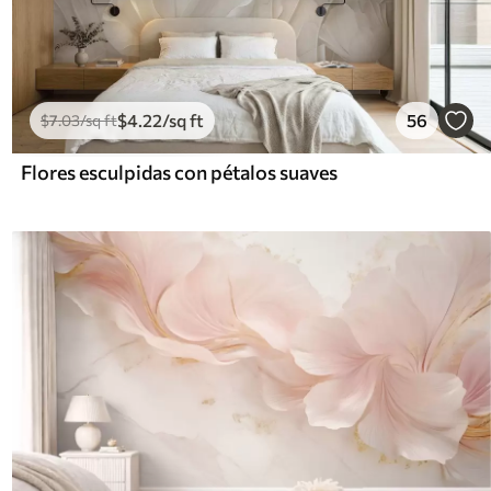
$
4
.22
/sq ft
56
$
7
.03
/sq ft
Flores esculpidas con pétalos suaves