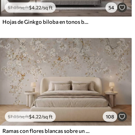
$
4
.22
/sq ft
54
$
7
.03
/sq ft
Hojas de Ginkgo biloba en tonos beige, amarillo y marrón, delicado efecto de acuarela texturizada, fondo claro
$
4
.22
/sq ft
108
$
7
.03
/sq ft
Ramas con flores blancas sobre un fondo beige suave.