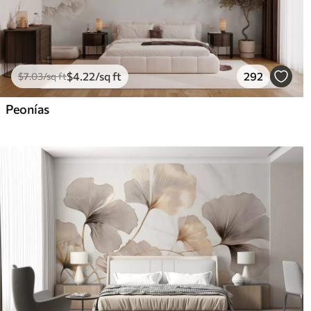
$
4
.22
/sq ft
292
$
7
.03
/sq ft
Peonías