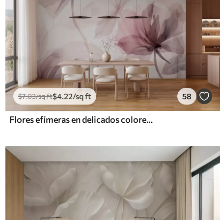
$
4
.22
/sq ft
58
$
7
.03
/sq ft
Flores efímeras en delicados colores pastel