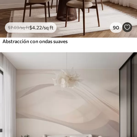
$
4
.22
/sq ft
90
$
7
.03
/sq ft
Abstracción con ondas suaves