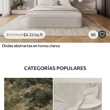
$
4
.22
/sq ft
50
$
7
.03
/sq ft
Ondas abstractas en tonos claros
CATEGORÍAS POPULARES