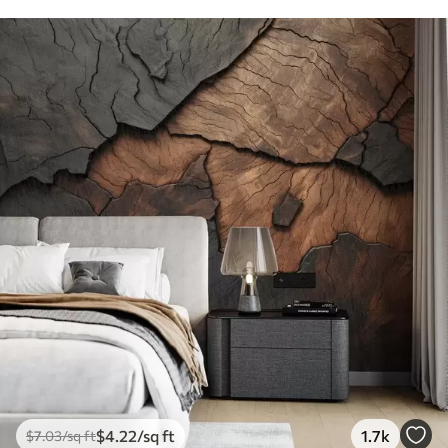
$
4
.22
/sq ft
1.7k
$
7
.03
/sq ft