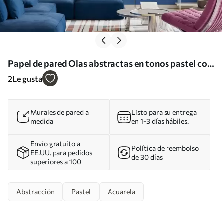
Papel de pared Olas abstractas en tonos pastel con
suaves degradados de rosa y azul al estilo de la
2
Le gusta
acuarela Nr. w05609
Murales de pared a
Listo para su entrega
medida
en 1-3 días hábiles.
Envío gratuito a
Política de reembolso
EE.UU. para pedidos
de 30 días
superiores a 100
Abstracción
Pastel
Acuarela