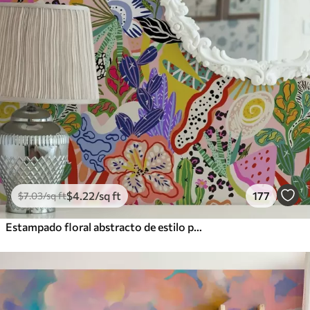
$
4
.22
/sq ft
177
$
7
.03
/sq ft
Estampado floral abstracto de estilo pop art