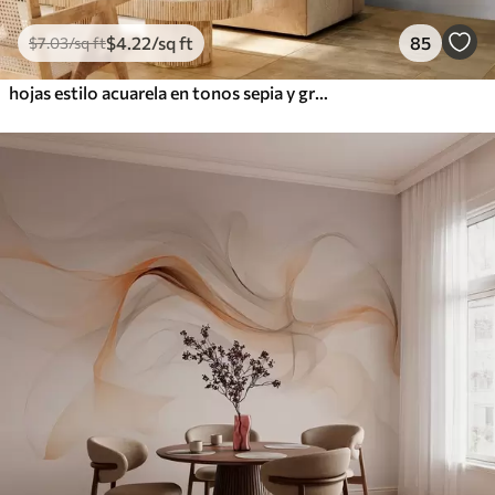
$
4
.22
/sq ft
85
$
7
.03
/sq ft
hojas estilo acuarela en tonos sepia y grises