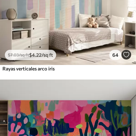
$
4
.22
/sq ft
64
$
7
.03
/sq ft
Rayas verticales arco iris