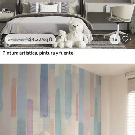
$
4
.22
/sq ft
18
$
7
.03
/sq ft
Pintura artística, pintura y fuente