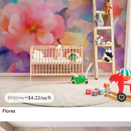
$
4
.22
/sq ft
$
7
.03
/sq ft
Flores