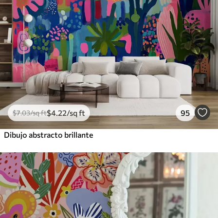
$
4
.22
/sq ft
95
$
7
.03
/sq ft
Dibujo abstracto brillante