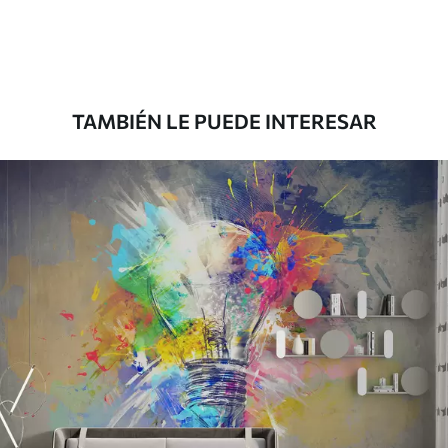
Premium
8
.33
$
5
.00
/sq ft
TAMBIÉN LE PUEDE INTERESAR
Peel and Stick
12
.77
$
7
.66
/sq ft