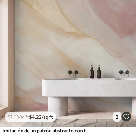
$
4
.22
/sq ft
2
$
7
.03
/sq ft
Imitación de un patrón abstracto con textura de mármol en tonos rosas y amarillos