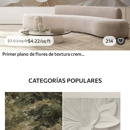
$
4
.22
/sq ft
214
$
7
.03
/sq ft
Primer plano de flores de textura cremosa con pétalos delicados y fluidos, creando un arreglo floral suave, elegante y con textura
CATEGORÍAS POPULARES