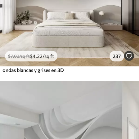
$
4
.22
/sq ft
237
$
7
.03
/sq ft
ondas blancas y grises en 3D