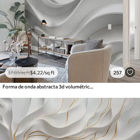
$
4
.22
/sq ft
257
$
7
.03
/sq ft
Forma de onda abstracta 3d volumétrica blanca