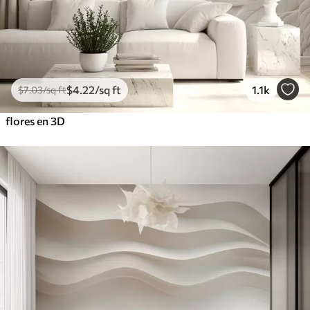
$
4
.22
/sq ft
1.1k
$
7
.03
/sq ft
flores en 3D