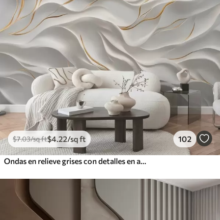
$
4
.22
/sq ft
102
$
7
.03
/sq ft
Ondas en relieve grises con detalles en amarillo