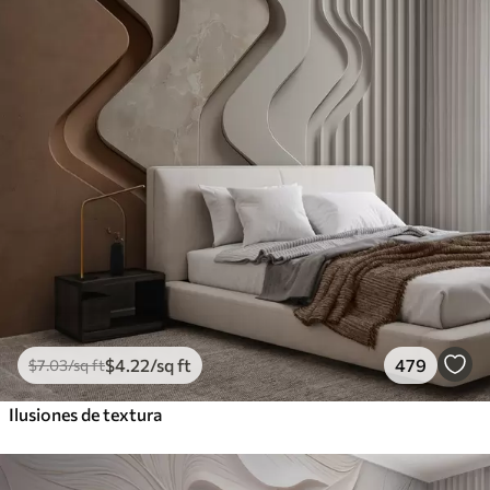
$
4
.22
/sq ft
479
$
7
.03
/sq ft
Ilusiones de textura