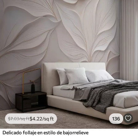
$
4
.22
/sq ft
136
$
7
.03
/sq ft
Delicado follaje en estilo de bajorrelieve