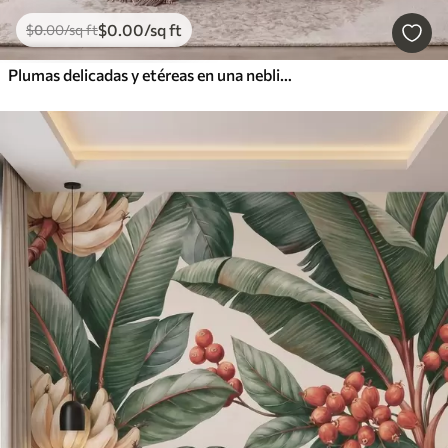
$
0
.00
/sq ft
$
0
.00
/sq ft
Plumas delicadas y etéreas en una neblina de color rosa melocotón con destellos