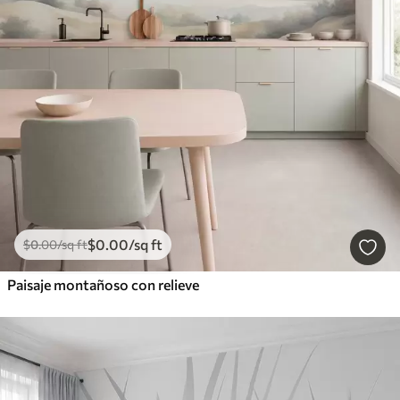
$
0
.00
/sq ft
$
0
.00
/sq ft
Paisaje montañoso con relieve