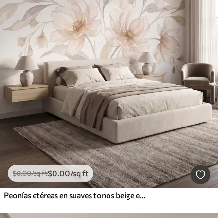
$
0
.00
/sq ft
$
0
.00
/sq ft
Peonías etéreas en suaves tonos beige empolvado