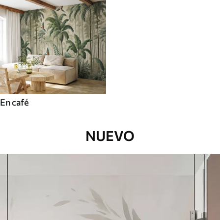
En café
NUEVO