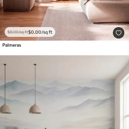
$
0
.00
/sq ft
$
0
.00
/sq ft
Palmeras