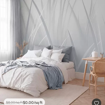
$
0
.00
/sq ft
$
0
.00
/sq ft