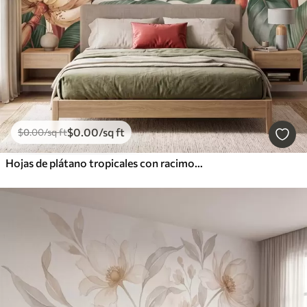
$
0
.00
/sq ft
$
0
.00
/sq ft
Hojas de plátano tropicales con racimos de bayas de café rojas, estilo acuarela