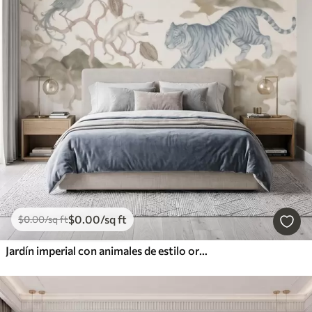
$
0
.00
/sq ft
$
0
.00
/sq ft
Jardín imperial con animales de estilo oriental: mono, leopardo, tigre, pavo real y garza