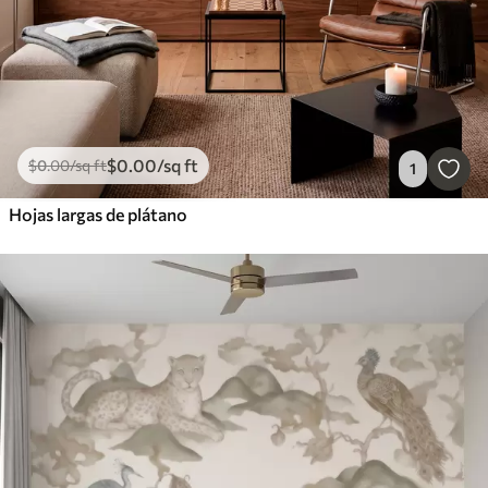
$
0
.00
/sq ft
$
0
.00
/sq ft
1
Hojas largas de plátano