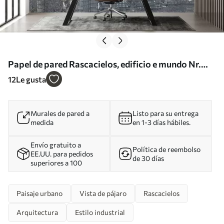
Papel de pared Rascacielos, edificio e mundo Nr.
u51081
12
Le gusta
Murales de pared a
Listo para su entrega
medida
en 1-3 días hábiles.
Envío gratuito a
Política de reembolso
EE.UU. para pedidos
de 30 días
superiores a 100
Paisaje urbano
Vista de pájaro
Rascacielos
Arquitectura
Estilo industrial