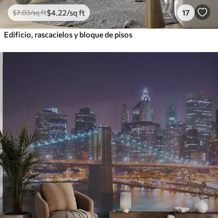
$
4
.22
/sq ft
17
$
7
.03
/sq ft
Edificio, rascacielos y bloque de pisos