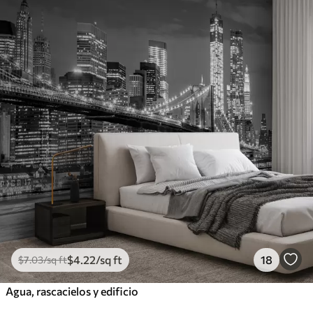
$
4
.22
/sq ft
18
$
7
.03
/sq ft
Agua, rascacielos y edificio