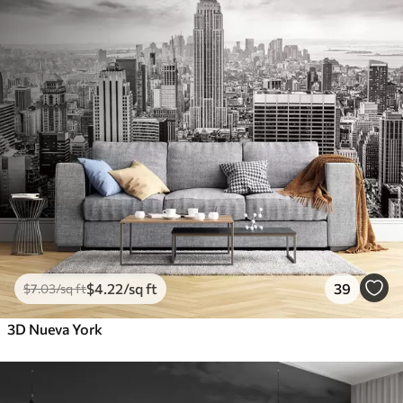
$
4
.22
/sq ft
39
$
7
.03
/sq ft
3D Nueva York