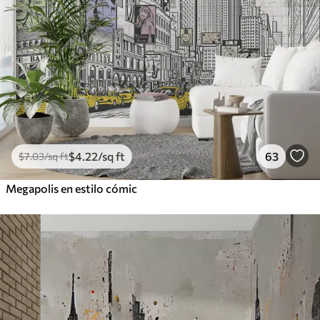
$
4
.22
/sq ft
63
$
7
.03
/sq ft
Megapolis en estilo cómic