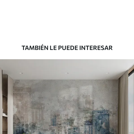
Estándar
7
.03
$
4
.22
/sq ft
Premium
8
.33
$
5
.00
/sq ft
TAMBIÉN LE PUEDE INTERESAR
Peel and Stick
12
.77
$
7
.66
/sq ft