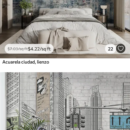
$
4
.22
/sq ft
22
$
7
.03
/sq ft
Acuarela ciudad, lienzo