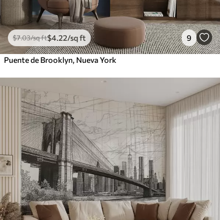
$
4
.22
/sq ft
9
$
7
.03
/sq ft
Puente de Brooklyn, Nueva York