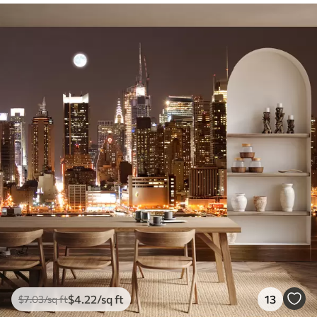
$
4
.22
/sq ft
13
$
7
.03
/sq ft