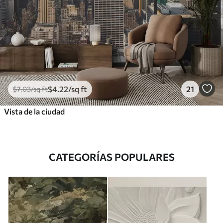
$
4
.22
/sq ft
21
$
7
.03
/sq ft
Vista de la ciudad
CATEGORÍAS POPULARES