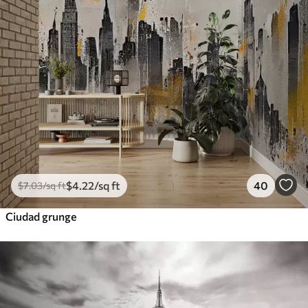
$
4
.22
/sq ft
40
$
7
.03
/sq ft
Ciudad grunge