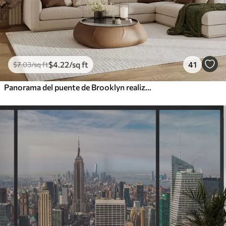
$
4
.22
/sq ft
41
$
7
.03
/sq ft
Panorama del puente de Brooklyn realizado con una técnica retro abocetada con líneas y arañazos