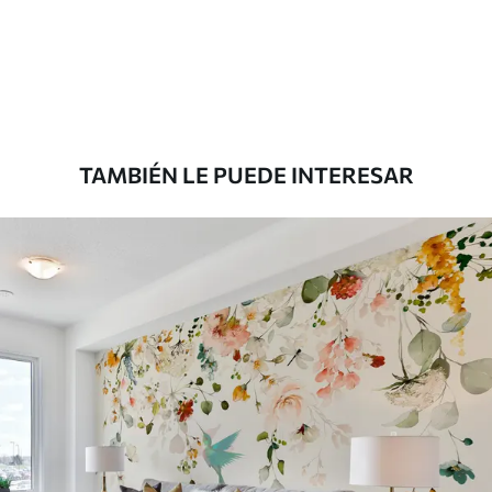
Estándar
7
.03
$
4
.22
/sq ft
Premium
8
.33
$
5
.00
/sq ft
TAMBIÉN LE PUEDE INTERESAR
Peel and Stick
12
.77
$
7
.66
/sq ft