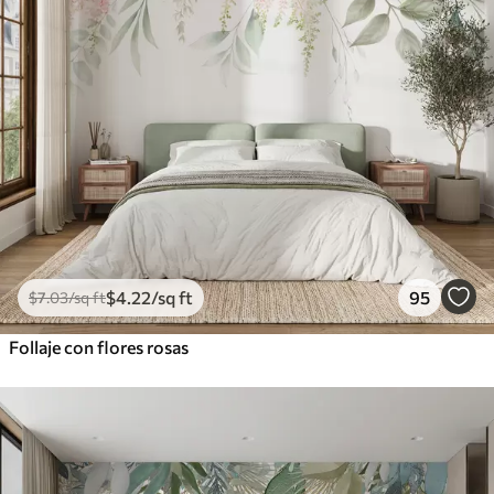
$
4
.22
/sq ft
95
$
7
.03
/sq ft
Follaje con flores rosas