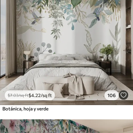
$
4
.22
/sq ft
106
$
7
.03
/sq ft
Botánica, hoja y verde