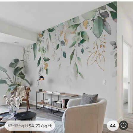
$
4
.22
/sq ft
44
$
7
.03
/sq ft