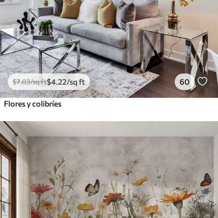
$
4
.22
/sq ft
60
$
7
.03
/sq ft
Flores y colibríes