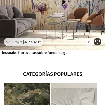
$
4
.22
/sq ft
15
$
7
.03
/sq ft
Inusuales flores altas sobre fondo beige
CATEGORÍAS POPULARES