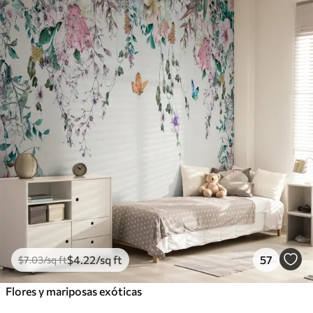
$
4
.22
/sq ft
57
$
7
.03
/sq ft
Flores y mariposas exóticas