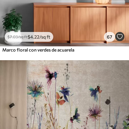
$
4
.22
/sq ft
67
$
7
.03
/sq ft
Marco floral con verdes de acuarela