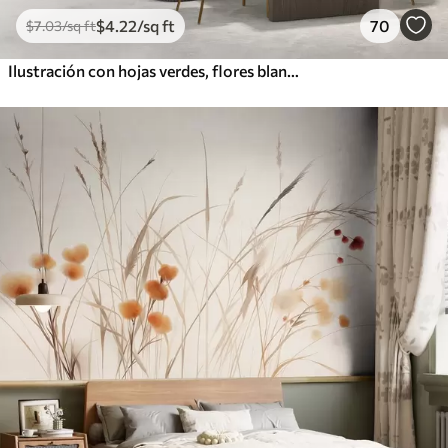
$
4
.22
/sq ft
70
$
7
.03
/sq ft
Ilustración con hojas verdes, flores blancas, peonía y ramas