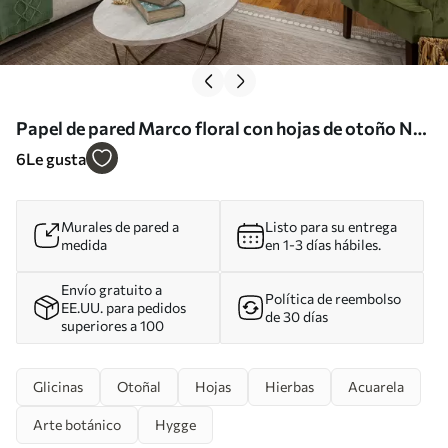
Papel de pared Marco floral con hojas de otoño Nr.
u94198
6
Le gusta
Murales de pared a
Listo para su entrega
medida
en 1-3 días hábiles.
Envío gratuito a
Política de reembolso
EE.UU. para pedidos
de 30 días
superiores a 100
Glicinas
Otoñal
Hojas
Hierbas
Acuarela
Arte botánico
Hygge