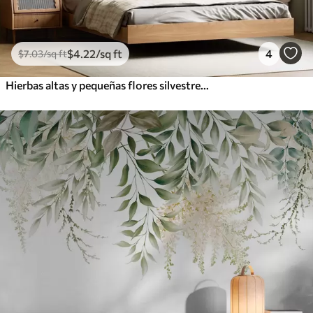
$
4
.22
/sq ft
4
$
7
.03
/sq ft
Hierbas altas y pequeñas flores silvestres de color naranja sobre un fondo pálido, con un estilo boho lleno de textura