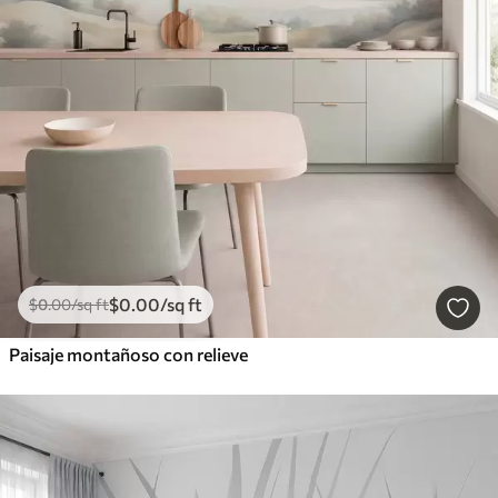
$
0
.00
/sq ft
$
0
.00
/sq ft
Paisaje montañoso con relieve