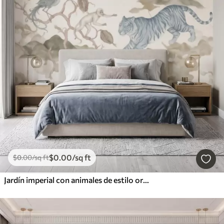
$
0
.00
/sq ft
$
0
.00
/sq ft
Jardín imperial con animales de estilo oriental: mono, leopardo, tigre, pavo real y garza