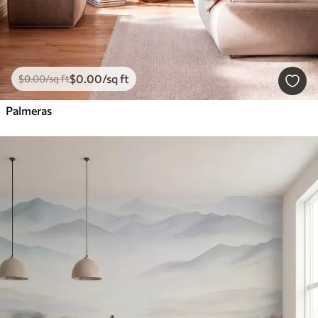
$
0
.00
/sq ft
$
0
.00
/sq ft
Palmeras