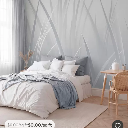
$
0
.00
/sq ft
$
0
.00
/sq ft