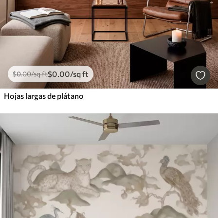
$
0
.00
/sq ft
$
0
.00
/sq ft
Hojas largas de plátano