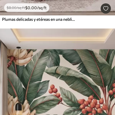
$
0
.00
/sq ft
$
0
.00
/sq ft
Plumas delicadas y etéreas en una neblina de color rosa melocotón con destellos