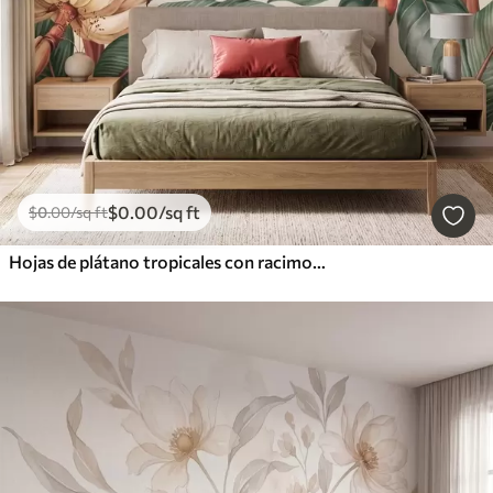
$
0
.00
/sq ft
$
0
.00
/sq ft
Hojas de plátano tropicales con racimos de bayas de café rojas, estilo acuarela