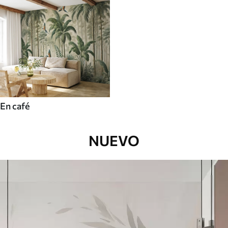
En café
NUEVO