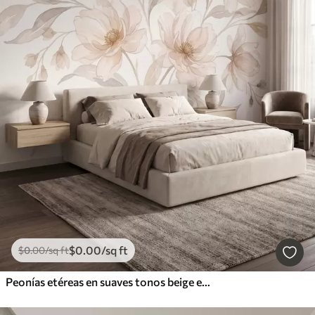
$
0
.00
/sq ft
$
0
.00
/sq ft
Peonías etéreas en suaves tonos beige empolvado