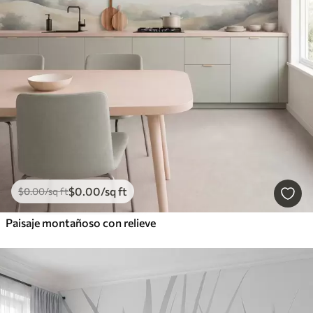
$
0
.00
/sq ft
$
0
.00
/sq ft
Paisaje montañoso con relieve