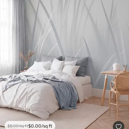
$
0
.00
/sq ft
$
0
.00
/sq ft