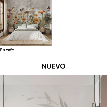
En café
NUEVO