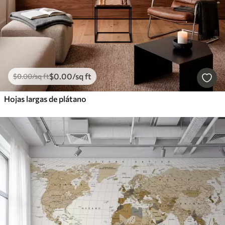
$
0
.00
/sq ft
$
0
.00
/sq ft
Hojas largas de plátano