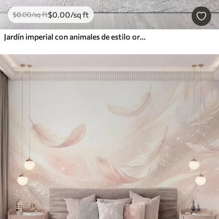
$
0
.00
/sq ft
$
0
.00
/sq ft
Jardín imperial con animales de estilo oriental: mono, leopardo, tigre, pavo real y garza