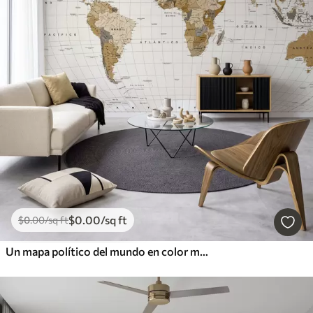
$
0
.00
/sq ft
$
0
.00
/sq ft
Un mapa político del mundo en color marrón con banderas en español