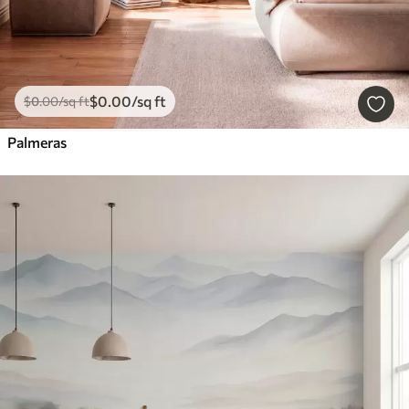
$
0
.00
/sq ft
$
0
.00
/sq ft
Palmeras