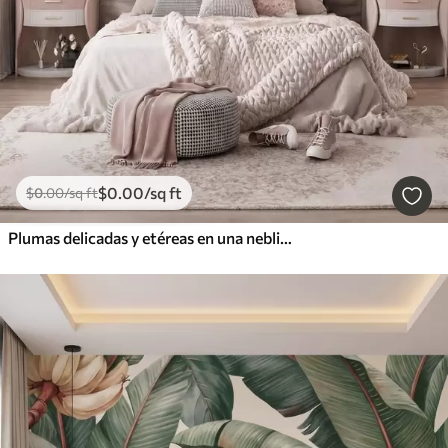
$
0
.00
/sq ft
$
0
.00
/sq ft
Plumas delicadas y etéreas en una neblina de color rosa melocotón con destellos