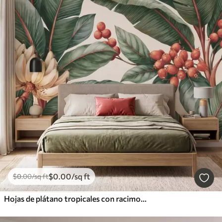
$
0
.00
/sq ft
$
0
.00
/sq ft
Hojas de plátano tropicales con racimos de bayas de café rojas, estilo acuarela